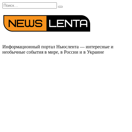
Перейти
Search
к
for:
содержанию
Информационный портал Ньюслента — интересные и
необычные события в мире, в России и в Украине