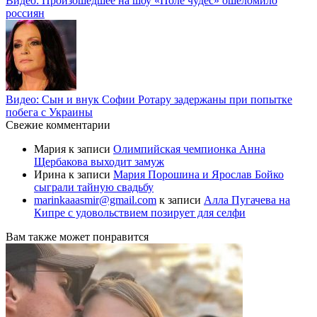
Видео: Произошедшее на шоу «Поле чудес» ошеломило
россиян
Видео: Сын и внук Софии Ротару задержаны при попытке
побега с Украины
Свежие комментарии
Мария
к записи
Олимпийская чемпионка Анна
Щербакова выходит замуж
Ирина
к записи
Мария Порошина и Ярослав Бойко
сыграли тайную свадьбу
marinkaaasmir@gmail.com
к записи
Алла Пугачева на
Кипре с удовольствием позирует для селфи
Вам также может понравится