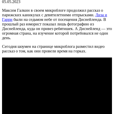
05.05.2023
Максим Галкин в своем микроблоге продолжил рассказ о
парижских каникулах с девятилетними отпрысками.
Лиза и
Гарри
были на седьмом небе от посещения Диснейленда. В
прошлый раз юморист показал лишь фотографию из
Диснейленда, куда он привез ребятишек. А Диснейленд — это
огромная страна, на изучение которой потребовался не один
день.
Сегодня шоумен на странице микроблога разместил видео
рассказ о том, как они провели время на горках.