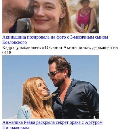
Акиньшина позировала на фото с 3-месячным сыном
Козловского
Кадр с улыбающейся Оксаной Акиньшиной, держащей на
0
118
Анжелика Ревва раскрыла секрет брака с Артуром
Пирожковым