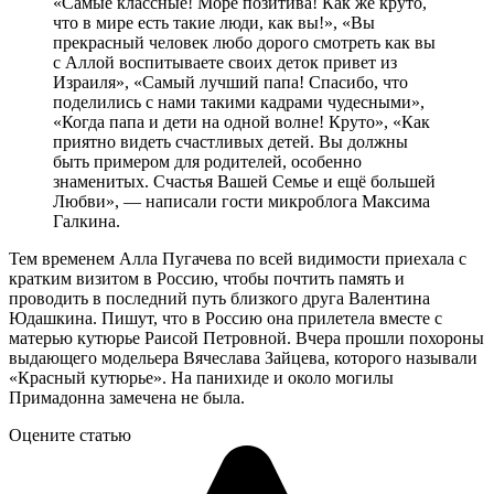
«Самые классные! Море позитива! Как же круто,
что в мире есть такие люди, как вы!», «Вы
прекрасный человек любо дорого смотреть как вы
с Аллой воспитываете своих деток привет из
Израиля», «Самый лучший папа! Спасибо, что
поделились с нами такими кадрами чудесными»,
«Когда папа и дети на одной волне! Круто», «Как
приятно видеть счастливых детей. Вы должны
быть примером для родителей, особенно
знаменитых. Счастья Вашей Семье и ещё большей
Любви», — написали гости микроблога Максима
Галкина.
Тем временем Алла Пугачева по всей видимости приехала с
кратким визитом в Россию, чтобы почтить память и
проводить в последний путь близкого друга Валентина
Юдашкина. Пишут, что в Россию она прилетела вместе с
матерью кутюрье Раисой Петровной. Вчера прошли похороны
выдающего модельера Вячеслава Зайцева, которого называли
«Красный кутюрье». На панихиде и около могилы
Примадонна замечена не была.
Оцените статью