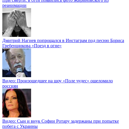
При смерти: в сети появились фото Жириновского из
реанимации
Дмитрий Нагиев попрощался в Инстаграм под песню Бориса
Гребенщикова «Поезд в огне»
Видео: Произошедшее на шоу «Поле чудес» ошеломило
россиян
Видео: Сын и внук Софии Ротару задержаны при попытке
побега с Украины