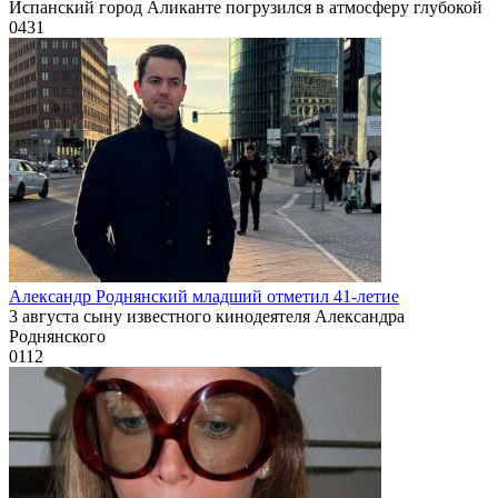
Испанский город Аликанте погрузился в атмосферу глубокой
0
431
Александр Роднянский младший отметил 41-летие
3 августа сыну известного кинодеятеля Александра
Роднянского
0
112