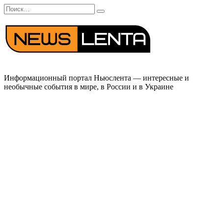
Перейти
Search
к
for:
содержанию
Информационный портал Ньюслента — интересные и
необычные события в мире, в России и в Украине