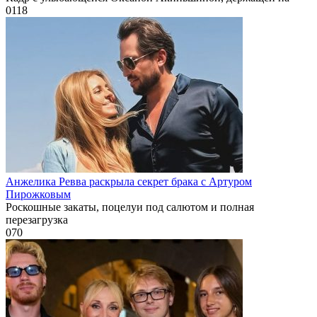
0
118
Анжелика Ревва раскрыла секрет брака с Артуром
Пирожковым
Роскошные закаты, поцелуи под салютом и полная
перезагрузка
0
70