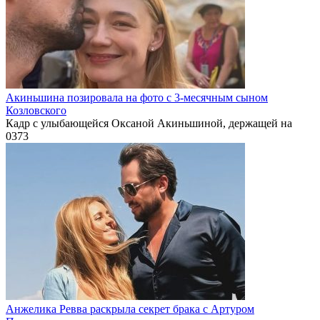
Акиньшина позировала на фото с 3-месячным сыном
Козловского
Кадр с улыбающейся Оксаной Акиньшиной, держащей на
0
373
Анжелика Ревва раскрыла секрет брака с Артуром