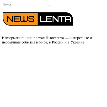
Перейти
Search
к
for:
содержанию
Информационный портал Ньюслента — интересные и
необычные события в мире, в России и в Украине