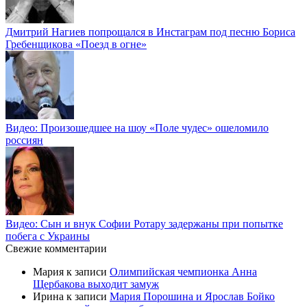
Дмитрий Нагиев попрощался в Инстаграм под песню Бориса
Гребенщикова «Поезд в огне»
Видео: Произошедшее на шоу «Поле чудес» ошеломило
россиян
Видео: Сын и внук Софии Ротару задержаны при попытке
побега с Украины
Свежие комментарии
Мария
к записи
Олимпийская чемпионка Анна
Щербакова выходит замуж
Ирина
к записи
Мария Порошина и Ярослав Бойко