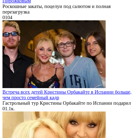
Пирожковым
Роскошные закаты, поцелуи под салютом и полная
перезагрузка
0
104
Встреча всех детей Кристины Орбакайте в Испании больше,
чем просто семейный кадр
Гастрольный тур Кристины Орбакайте по Испании подарил
0
1.1к.