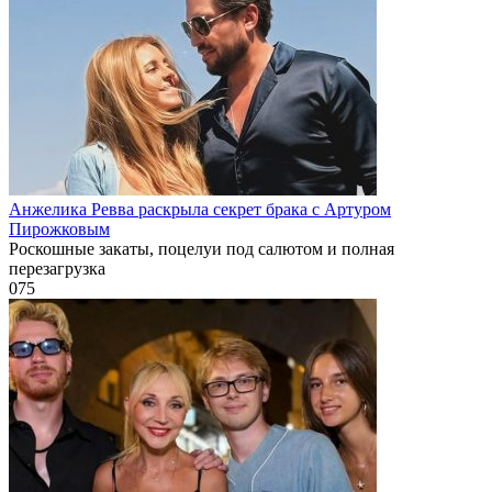
Анжелика Ревва раскрыла секрет брака с Артуром
Пирожковым
Роскошные закаты, поцелуи под салютом и полная
перезагрузка
0
75