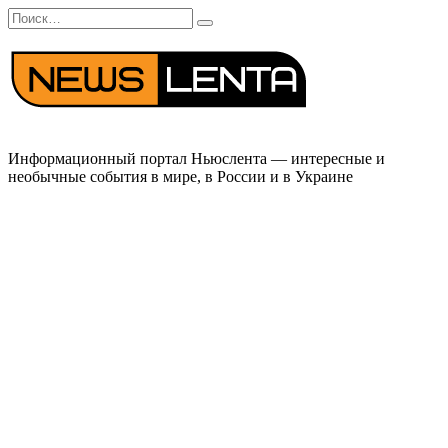
Перейти
Search
к
for:
содержанию
Информационный портал Ньюслента — интересные и
необычные события в мире, в России и в Украине