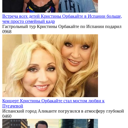
Встреча всех детей Кристины Орбакайте в Испании больше,
чем просто семейный кадр
Гастрольный тур Кристины Орбакайте по Испании подарил
0
968
Концерт Кристины Орбакайте стал мостом любви к
Пугачевой
Испанский город Аликанте погрузился в атмосферу глубокой
0
460