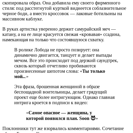
скопировала образ. Она добавила ему своего фирменного
стиля: под расстегнутой курткой виднеется соблазнительное
черное боди, а вместо кроссовок — лаковые ботильоны на
массивном каблуке.
В руках артистка уверенно держит самурайский меч —
катану, а на ее лице красуется свежая «кровавая» ссадина,
намекающая на только что состоявшуюся схватку.
В ролике Лобода не просто позирует: она
динамично двигается, танцует и делает выпады
мечом. Все это происходит под дерзкий саундтрек,
сквозь который отчетливо пробиваются
произнесенные шепотом слова: «
Ты только
мой..
.»
Эта фраза, брошенная женщиной в образе
беспощадной воительницы, делает грядущий
проект еще более интригующим. Однако главная
интрига кроется в подписи к видео:
«
Самое опасное — женщина, у
которой появился план. Soon 😈
»
Поклонники тут же взорвались комментариями. Сочетание