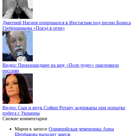
Дмитрий Нагиев попрощался в Инстаграм под песню Бориса
Гребенщикова «Поезд в огне»
Видео: Произошедшее на шоу «Поле чудес» ошеломило
россиян
Видео: Сын и внук Софии Ротару задержаны при попытке
побега с Украины
Свежие комментарии
Мария
к записи
Олимпийская чемпионка Анна
Щербакова выходит замуж