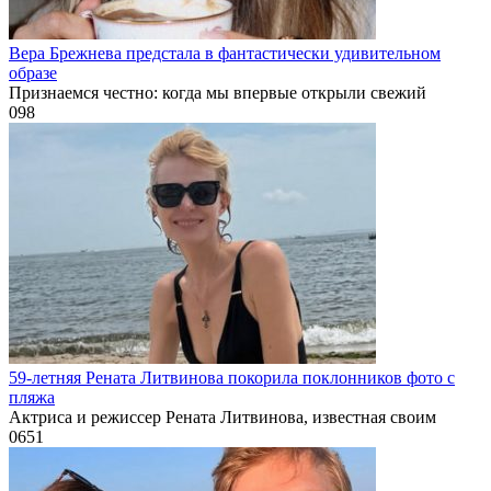
Вера Брежнева предстала в фантастически удивительном
образе
Признаемся честно: когда мы впервые открыли свежий
0
98
59-летняя Рената Литвинова покорила поклонников фото с
пляжа
Актриса и режиссер Рената Литвинова, известная своим
0
651