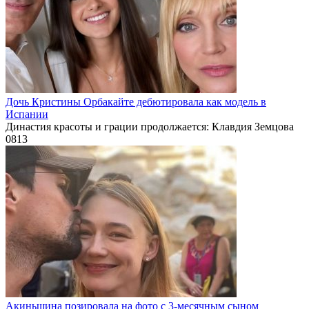
Дочь Кристины Орбакайте дебютировала как модель в
Испании
Династия красоты и грации продолжается: Клавдия Земцова
0
813
Акиньшина позировала на фото с 3-месячным сыном