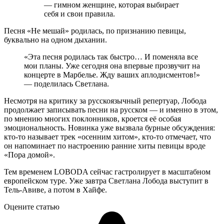
— гимном женщине, которая выбирает
себя и свои правила.
Песня «Не мешай» родилась, по признанию певицы,
буквально на одном дыхании.
«Эта песня родилась так быстро… И поменяла все
мои планы. Уже сегодня она впервые прозвучит на
концерте в Марбелье. Жду ваших аплодисментов!»
— поделилась Светлана.
Несмотря на критику за русскоязычный репертуар, Лобода
продолжает записывать песни на русском — и именно в этом,
по мнению многих поклонников, кроется её особая
эмоциональность. Новинка уже вызвала бурные обсуждения:
кто-то называет трек «осенним хитом», кто-то отмечает, что
он напоминает по настроению ранние хиты певицы вроде
«Пора домой».
Тем временем LOBODA сейчас гастролирует в масштабном
европейском туре. Уже завтра Светлана Лобода выступит в
Тель-Авиве, а потом в Хайфе.
Оцените статью