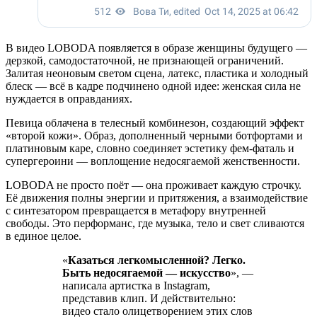
В видео LOBODA появляется в образе женщины будущего —
дерзкой, самодостаточной, не признающей ограничений.
Залитая неоновым светом сцена, латекс, пластика и холодный
блеск — всё в кадре подчинено одной идее: женская сила не
нуждается в оправданиях.
Певица облачена в телесный комбинезон, создающий эффект
«второй кожи». Образ, дополненный черными ботфортами и
платиновым каре, словно соединяет эстетику фем-фаталь и
супергероини — воплощение недосягаемой женственности.
LOBODA не просто поёт — она проживает каждую строчку.
Её движения полны энергии и притяжения, а взаимодействие
с синтезатором превращается в метафору внутренней
свободы. Это перформанс, где музыка, тело и свет сливаются
в единое целое.
«
Казаться легкомысленной? Легко.
Быть недосягаемой — искусство
», —
написала артистка в Instagram,
представив клип. И действительно:
видео стало олицетворением этих слов