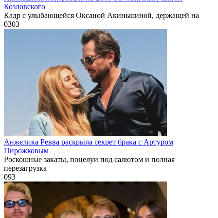
Козловского
Кадр с улыбающейся Оксаной Акиньшиной, держащей на
0
303
Анжелика Ревва раскрыла секрет брака с Артуром
Пирожковым
Роскошные закаты, поцелуи под салютом и полная
перезагрузка
0
93