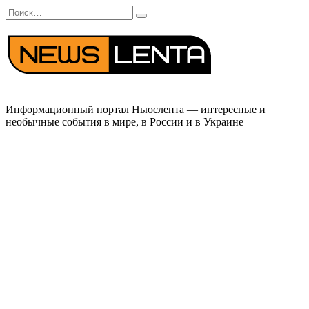
Перейти
Search
к
for:
содержанию
Информационный портал Ньюслента — интересные и
необычные события в мире, в России и в Украине