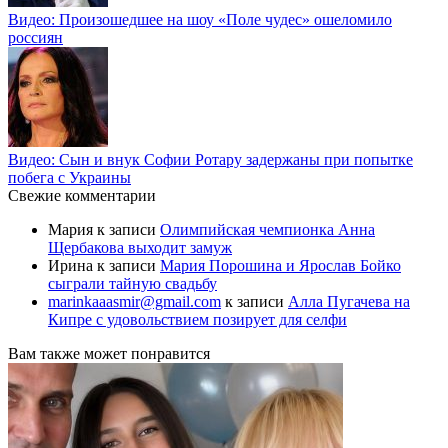
Видео: Произошедшее на шоу «Поле чудес» ошеломило
россиян
Видео: Сын и внук Софии Ротару задержаны при попытке
побега с Украины
Свежие комментарии
Мария
к записи
Олимпийская чемпионка Анна
Щербакова выходит замуж
Ирина
к записи
Мария Порошина и Ярослав Бойко
сыграли тайную свадьбу
marinkaaasmir@gmail.com
к записи
Алла Пугачева на
Кипре с удовольствием позирует для селфи
Вам также может понравится