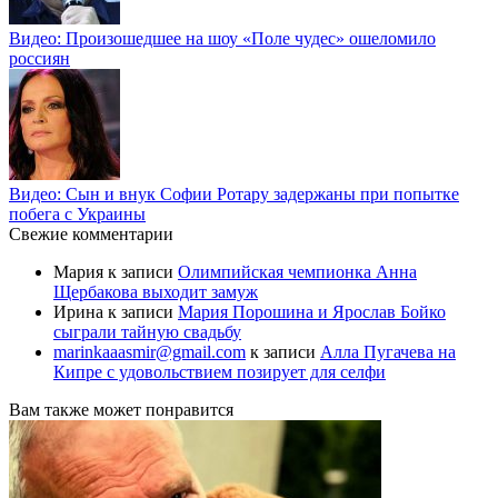
Видео: Произошедшее на шоу «Поле чудес» ошеломило
россиян
Видео: Сын и внук Софии Ротару задержаны при попытке
побега с Украины
Свежие комментарии
Мария
к записи
Олимпийская чемпионка Анна
Щербакова выходит замуж
Ирина
к записи
Мария Порошина и Ярослав Бойко
сыграли тайную свадьбу
marinkaaasmir@gmail.com
к записи
Алла Пугачева на
Кипре с удовольствием позирует для селфи
Вам также может понравится