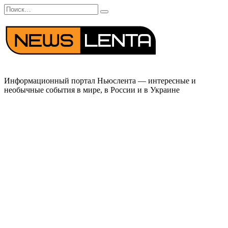
Перейти
Search
к
for:
содержанию
Информационный портал Ньюслента — интересные и
необычные события в мире, в России и в Украине