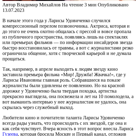
Автор
Владимир Михайлов
На чтение
3 мин
Опубликовано
13.07.2023
В начале этого года у Ларисы Удовиченко случился
компрессионный перелом позвоночника. Актриса, которая и
до этого не очень охотно общалась с прессой и вовсе пропала
из публичного пространства, появляясь лишь на спектаклях
или премьерах фильмов — по информации инсайдеров звезда
быстро восстановилась от травмы, а вот с журналистами резко
ограничила общение, хотя с творческой карьерой и не думала
прощаться.
Так, например, в апреле выходить к людям звезду кино
заставила премьера фильма «Мир! Дружба! Жвачка!», где у
Ларисы Ивановны главная роль. Собравшиеся на показе
журналисты были удивлены ее появлению. Но на красной
дорожке у Удовиченко была твердая походка, артистка
прекрасно выглядела, она посвежела и лет на 10 помолодела, а
вот выманить интервью у нее журналистам не удалось, она
скрылась через служебный выход.
Любители кино и почитатели таланта Ларисы Удовиченко
всегда рады узнать, что происходить с их звездой, где она и
как себя чувствует. Вчера ясность в этот вопрос внесла Лариса
Гузеева
, которая бросила Москву и Первый канал, отложив