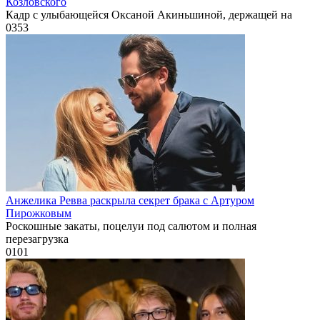
Козловского
Кадр с улыбающейся Оксаной Акиньшиной, держащей на
0
353
Анжелика Ревва раскрыла секрет брака с Артуром
Пирожковым
Роскошные закаты, поцелуи под салютом и полная
перезагрузка
0
101