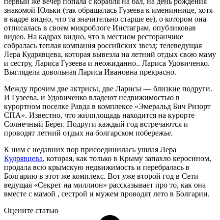
первый же вечер попала с корабля на бал, на день рождения
знакомой Юльки (так обращалась Гузеева к имениннице, хотя
в кадре видно, что та значительно старше ее), о котором она
отписалась в своем микроблоге Инстаграм, опубликовав
видео. На кадрах видно, что в местном ресторанчике
собралась теплая компания российских звезд: телеведущая
Лера Кудрявцева, которая вывезла на летний отдых свою маму
и сестру, Лариса Гузеева и неожиданно.. Лариса Удовиченко.
Выглядела довольная Лариса Ивановна прекрасно.
Между прочим две актрисы, две Ларисы — близкие подруги.
И Гузеева, и Удовиченко владеют недвижимостью в
курортном поселке Равда в комплексе «Эмеральд Бич Ризорт
СПА». Известно, что жилплощадь находится на курорте
Солнечный Берег. Подруги каждый год встречаются и
проводят летний отдых на болгарском побережье.
К ним с недавних пор присоединилась ушлая Лера
Кудрявцева
, которая, как только в Крыму запахло керосином,
продала всю крымскую недвижимость и перебралась в
Болгарию в этот же комплекс. Вот уже второй год в Сети
ведущая «Секрет на миллион» рассказывает про то, как она
вместе с мамой , сестрой и мужем проводят лето в Болгарии.
Оцените статью