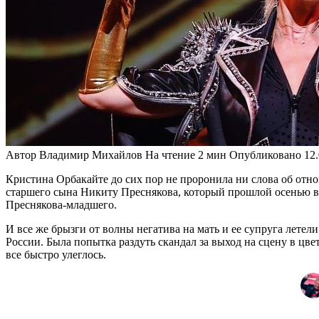
Автор
Владимир Михайлов
На чтение
2 мин
Опубликовано
12
Кристина Орбакайте до сих пор не проронила ни слова об от
старшего сына Никиту Преснякова, который прошлой осенью вд
Преснякова-младшего.
И все же брызги от волны негатива на мать и ее супруга летел
России. Была попытка раздуть скандал за выход на сцену в цве
все быстро улеглось.