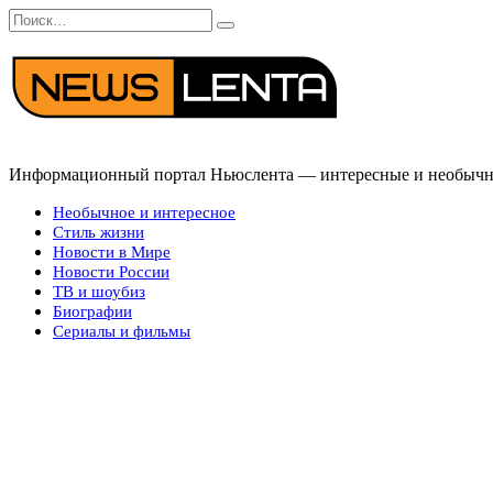
Перейти
Search
к
for:
содержанию
Информационный портал Ньюслента — интересные и необычные
Необычное и интересное
Стиль жизни
Новости в Мире
Новости России
ТВ и шоубиз
Биографии
Сериалы и фильмы