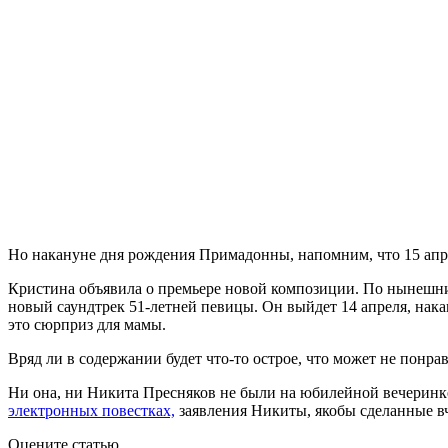
Но накануне дня рождения Примадонны, напомним, что 15 апре
Кристина объявила о премьере новой композиции. По нынешним
новый саундтрек 51-летней певицы. Он выйдет 14 апреля, накан
это сюрприз для мамы.
Вряд ли в содержании будет что-то острое, что может не понрав
Ни она, ни Никита Пресняков не были на юбилейной вечеринке
электронных повестках,
заявления Никиты, якобы сделанные вч
Оцените статью