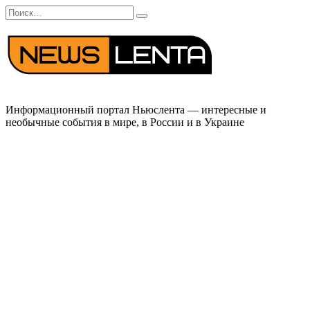
Перейти
Search
к
for:
содержанию
Информационный портал Ньюслента — интересные и
необычные события в мире, в России и в Украине