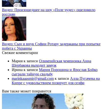
Видео: Произошедшее на шоу «Поле чудес» ошеломило
россиян
Видео: Сын и внук Софии Ротару задержаны при попытке
побега с Украины
Свежие комментарии
Мария
к записи
Олимпийская чемпионка Анна
Щербакова выходит замуж
Ирина
к записи
Мария Порошина и Ярослав Бойко
сыграли тайную свадьбу
marinkaaasmir@gmail.com
к записи
Алла Пугачева на
Кипре с удовольствием позирует для селфи
Вам также может понравится