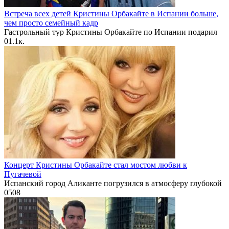
Встреча всех детей Кристины Орбакайте в Испании больше,
чем просто семейный кадр
Гастрольный тур Кристины Орбакайте по Испании подарил
0
1.1к.
Концерт Кристины Орбакайте стал мостом любви к
Пугачевой
Испанский город Аликанте погрузился в атмосферу глубокой
0
508