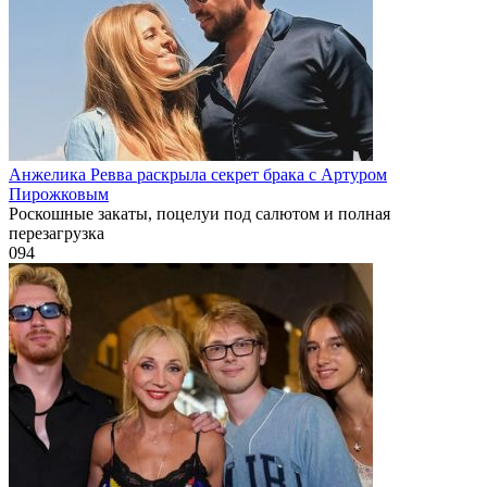
Анжелика Ревва раскрыла секрет брака с Артуром
Пирожковым
Роскошные закаты, поцелуи под салютом и полная
перезагрузка
0
94