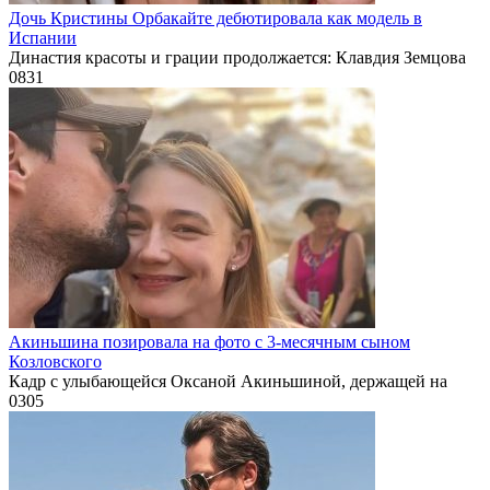
Дочь Кристины Орбакайте дебютировала как модель в
Испании
Династия красоты и грации продолжается: Клавдия Земцова
0
831
Акиньшина позировала на фото с 3-месячным сыном
Козловского
Кадр с улыбающейся Оксаной Акиньшиной, держащей на
0
305