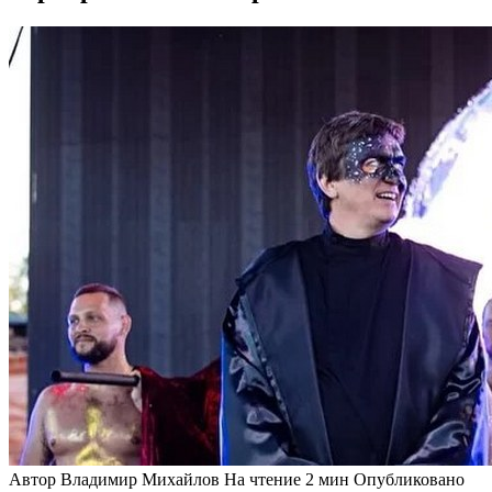
Автор
Владимир Михайлов
На чтение
2 мин
Опубликовано