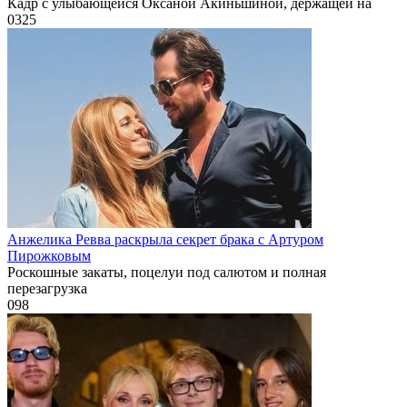
Кадр с улыбающейся Оксаной Акиньшиной, держащей на
0
325
Анжелика Ревва раскрыла секрет брака с Артуром
Пирожковым
Роскошные закаты, поцелуи под салютом и полная
перезагрузка
0
98