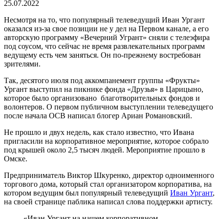
25.07.2022
Несмотря на то, что популярный телеведущий Иван Ургант
оказался из-за свое позиции не у дел на Первом канале, а его
авторскую программу «Вечерний Угрант» сняли с телеэфира
под соусом, что сейчас не время развлекательных программ
ведущему есть чем заняться. Он по-прежнему востребован
зрителями.
Так, десятого июля под аккомпанемент группы «Фрукты»
Ургант выступил на пикнике фонда «Друзья» в Царицыно,
которое было организовано благотворительных фондов и
волонтеров. О первом публичном выступлении телеведущего
после начала ОСВ написал блогер Ариан Романовский.
Не прошло и двух недель, как стало известно, что Ивана
пригласили на корпоративное мероприятие, которое собрало
под крышей около 2,5 тысяч людей. Мероприятие прошло в
Омске.
Предприниматель Виктор Шкуренко, директор одноименного
торгового дома, который стал организатором корпоратива, на
котором ведущим был популярный телеведущий
Иван Ургант
,
на своей странице паблика написал слова поддержки артисту.
«Иван Ургант на нашем корпоративном