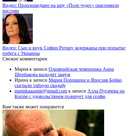
Видео: Произошедшее на шоу «Поле чудес» ошеломило
россиян
Видео: Сын и внук Софии Ротару задержаны при попытке
побега с Украины
Свежие комментарии
Мария
к записи
Олимпийская чемпионка Анна
Щербакова выходит замуж
Ирина
к записи
Мария Порошина и Ярослав Бойко
сыграли тайную свадьбу
marinkaaasmir@gmail.com
к записи
Алла Пугачева на
Кипре с удовольствием позирует для селфи
Вам также может понравится