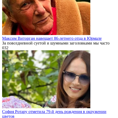
Максим Виторган навещает 86-летнего отца в Юрмале
За повседневной суетой и шумными заголовками мы часто
0
32
София Ротару отметила 79-й день рождения в окружении
цветов