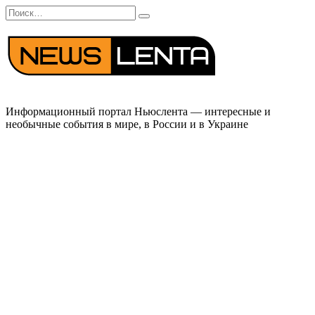
Перейти
Search
к
for:
содержанию
Информационный портал Ньюслента — интересные и
необычные события в мире, в России и в Украине