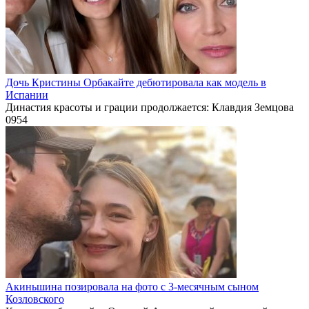
Дочь Кристины Орбакайте дебютировала как модель в
Испании
Династия красоты и грации продолжается: Клавдия Земцова
0
954
Акиньшина позировала на фото с 3-месячным сыном
Козловского