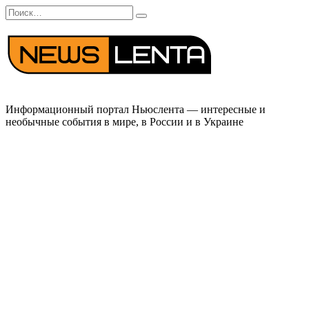
Перейти
Search
к
for:
содержанию
Информационный портал Ньюслента — интересные и
необычные события в мире, в России и в Украине