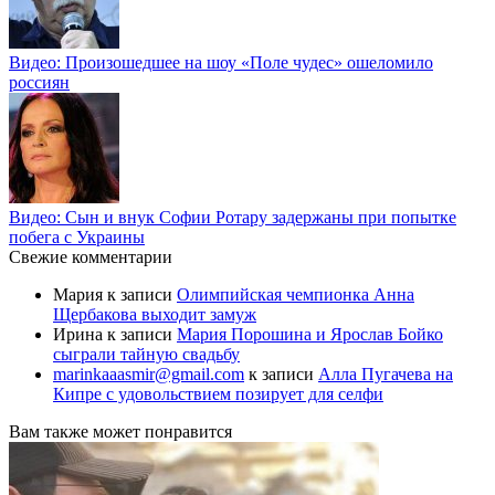
Видео: Произошедшее на шоу «Поле чудес» ошеломило
россиян
Видео: Сын и внук Софии Ротару задержаны при попытке
побега с Украины
Свежие комментарии
Мария
к записи
Олимпийская чемпионка Анна
Щербакова выходит замуж
Ирина
к записи
Мария Порошина и Ярослав Бойко
сыграли тайную свадьбу
marinkaaasmir@gmail.com
к записи
Алла Пугачева на
Кипре с удовольствием позирует для селфи
Вам также может понравится