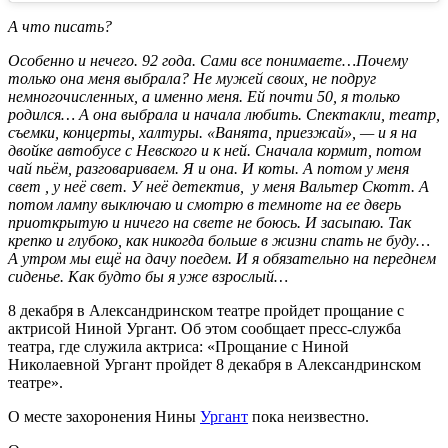
А что писать?
Особенно и нечего. 92 года. Сами все понимаете…Почему
только она меня выбрала? Не мужей своих, не подруг
немногочисленных, а именно меня. Ей почти 50, я только
родился… А она выбрала и начала любить. Спектакли, театр,
съемки, концерты, халтуры. «Ванята, приезжай», — и я на
двойке автобусе с Невского и к ней. Сначала кормит, потом
чай пьём, разговариваем. Я и она. И коты. А потом у меня
свет , у неё свет. У неё детектив, у меня Вальтер Скотт. А
потом лампу выключаю и смотрю в темноте на ее дверь
приоткрытую и ничего на свете не боюсь. И засыпаю. Так
крепко и глубоко, как никогда больше в жизни спать не буду…
А утром мы ещё на дачу поедем. И я обязательно на переднем
сиденье. Как будто бы я уже взрослый…
8 декабря в Александринском театре пройдет прощание с
актрисой Ниной Ургант. Об этом сообщает пресс-служба
театра, где служила актриса: «Прощание с Ниной
Николаевной Ургант пройдет 8 декабря в Александринском
театре».
О месте захоронения Нины
Ургант
пока неизвестно.