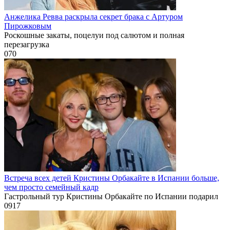
Анжелика Ревва раскрыла секрет брака с Артуром
Пирожковым
Роскошные закаты, поцелуи под салютом и полная
перезагрузка
0
70
Встреча всех детей Кристины Орбакайте в Испании больше,
чем просто семейный кадр
Гастрольный тур Кристины Орбакайте по Испании подарил
0
917