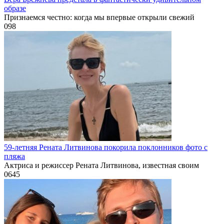
образе
Признаемся честно: когда мы впервые открыли свежий
0
98
59-летняя Рената Литвинова покорила поклонников фото с
пляжа
Актриса и режиссер Рената Литвинова, известная своим
0
645