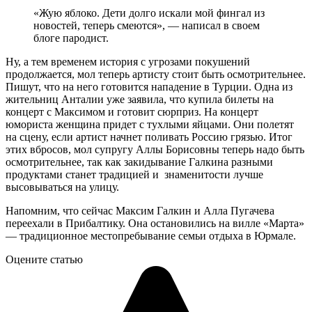
«Жую яблоко. Дети долго искали мой фингал из
новостей, теперь смеются», — написал в своем
блоге пародист.
Ну, а тем временем история с угрозами покушений
продолжается, мол теперь артисту стоит быть осмотрительнее.
Пишут, что на него готовится нападение в Турции. Одна из
жительниц Анталии уже заявила, что купила билеты на
концерт с Максимом и готовит сюрприз. На концерт
юмориста женщина придет с тухлыми яйцами. Они полетят
на сцену, если артист начнет поливать Россию грязью. Итог
этих вбросов, мол супругу Аллы Борисовны теперь надо быть
осмотрительнее, так как закидывание Галкина разными
продуктами станет традицией и знаменитости лучше
высовываться на улицу.
Напомним, что сейчас Максим Галкин и Алла Пугачева
переехали в Прибалтику. Она остановились на вилле «Марта»
— традиционное местопребывание семьи отдыха в Юрмале.
Оцените статью