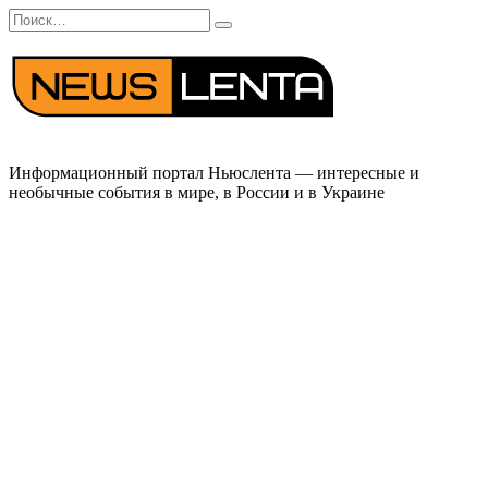
Перейти
Search
к
for:
содержанию
Информационный портал Ньюслента — интересные и
необычные события в мире, в России и в Украине