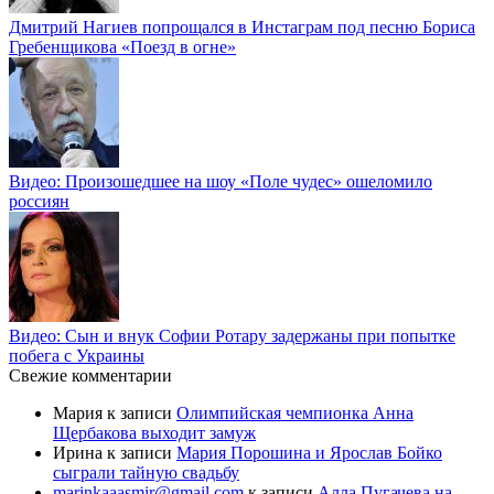
Дмитрий Нагиев попрощался в Инстаграм под песню Бориса
Гребенщикова «Поезд в огне»
Видео: Произошедшее на шоу «Поле чудес» ошеломило
россиян
Видео: Сын и внук Софии Ротару задержаны при попытке
побега с Украины
Свежие комментарии
Мария
к записи
Олимпийская чемпионка Анна
Щербакова выходит замуж
Ирина
к записи
Мария Порошина и Ярослав Бойко
сыграли тайную свадьбу
marinkaaasmir@gmail.com
к записи
Алла Пугачева на