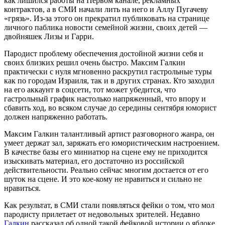
как лишился работы на Первом канале, рекламных
контрактов, а в СМИ начали лить на него и Аллу Пугачеву
«грязь». Из-за этого он прекратил публиковать на странице
личного паблика новости семейной жизни, своих детей —
двойняшек Лизы и Гарри.
Пародист проблему обеспечения достойной жизни себя и
своих близких решил очень быстро. Максим Галкин
практически с нуля мгновенно раскрутил гастрольные туры
как по городам Израиля, так и в других странах. Кто заходил
на его аккаунт в соцсети, тот может убедится, что
гастрольный график настолько напряженный, что впору и
сбавить ход, во всяком случае до середины сентября юморист
должен напряженно работать.
Максим Галкин талантливый артист разговорного жанра, он
умеет держат зал, заряжать его юмористическим настроением.
В качестве базы его миниатюр на сцене ему не приходится
изыскивать материал, его достаточно из российской
действительности. Реально сейчас многим достается от его
шуток на сцене. И это кое-кому не нравиться и сильно не
нравиться.
Как результат, в СМИ стали появляться фейки о том, что мол
пародисту прилетает от недовольных зрителей. Недавно
Галкин
рассказал об одной такой фейковой истории о яблоке