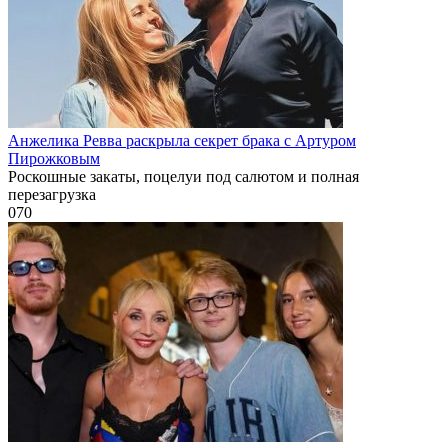
Анжелика Ревва раскрыла секрет брака с Артуром
Пирожковым
Роскошные закаты, поцелуи под салютом и полная
перезагрузка
0
70