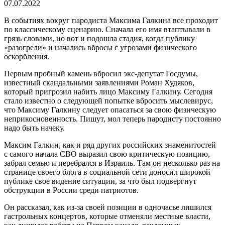
07.07.2022
В событиях вокруг пародиста Максима Галкина все проходит
по классическому сценарию. Сначала его имя втаптывали в
грязь словами, но вот и подошла стадия, когда публику
«разогрели» и начались вбросы с угрозами физического
оскорбления.
Первым пробный камень вбросил экс-депутат Госдумы,
известный скандальными заявлениями Роман Худяков,
который пригрозил набить лицо Максиму Галкину. Сегодня
стало известно о следующей попытке вбросить мыслевирус,
что Максиму Галкину следует опасаться за свою физическую
неприкосновенность. Пишут, мол теперь пародисту постоянно
надо быть начеку.
Максим Галкин, как и ряд других российских знаменитостей
с самого начала СВО выразил свою критическую позицию,
забрал семью и перебрался в Израиль. Там он несколько раз на
странице своего блога в социальной сети доносил широкой
публике свое видение ситуации, за что был подвергнут
обструкции в России среди патриотов.
Он рассказал, как из-за своей позиции в одночасье лишился
гастрольных концертов, которые отменяли местные власти,