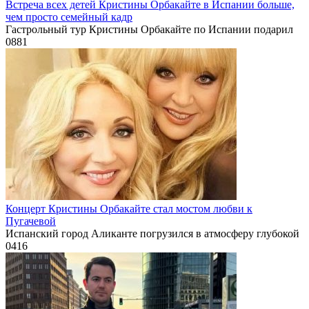
Встреча всех детей Кристины Орбакайте в Испании больше,
чем просто семейный кадр
Гастрольный тур Кристины Орбакайте по Испании подарил
0
881
Концерт Кристины Орбакайте стал мостом любви к
Пугачевой
Испанский город Аликанте погрузился в атмосферу глубокой
0
416