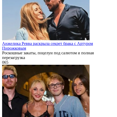
Анжелика Ревва раскрыла секрет брака с Артуром
Пирожковым
Роскошные закаты, поцелуи под салютом и полная
перезагрузка
0
65