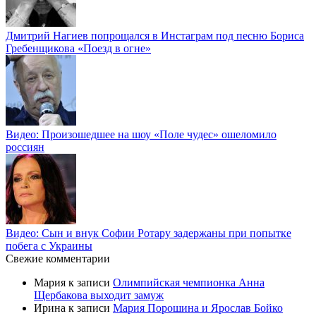
Дмитрий Нагиев попрощался в Инстаграм под песню Бориса
Гребенщикова «Поезд в огне»
Видео: Произошедшее на шоу «Поле чудес» ошеломило
россиян
Видео: Сын и внук Софии Ротару задержаны при попытке
побега с Украины
Свежие комментарии
Мария
к записи
Олимпийская чемпионка Анна
Щербакова выходит замуж
Ирина
к записи
Мария Порошина и Ярослав Бойко