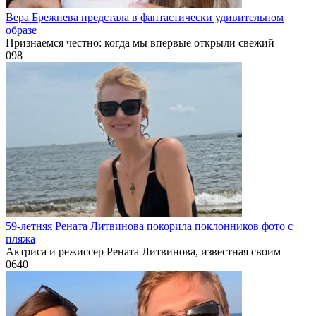
Вера Брежнева предстала в фантастически удивительном
образе
Признаемся честно: когда мы впервые открыли свежий
0
98
59-летняя Рената Литвинова покорила поклонников фото с
пляжа
Актриса и режиссер Рената Литвинова, известная своим
0
640