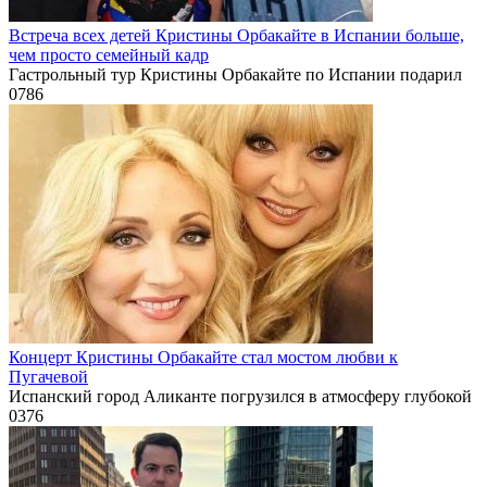
Встреча всех детей Кристины Орбакайте в Испании больше,
чем просто семейный кадр
Гастрольный тур Кристины Орбакайте по Испании подарил
0
786
Концерт Кристины Орбакайте стал мостом любви к
Пугачевой
Испанский город Аликанте погрузился в атмосферу глубокой
0
376