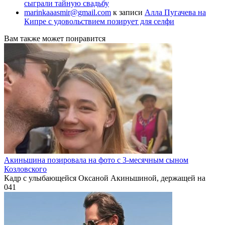
сыграли тайную свадьбу
marinkaaasmir@gmail.com
к записи
Алла Пугачева на
Кипре с удовольствием позирует для селфи
Вам также может понравится
Акиньшина позировала на фото с 3-месячным сыном
Козловского
Кадр с улыбающейся Оксаной Акиньшиной, держащей на
0
41