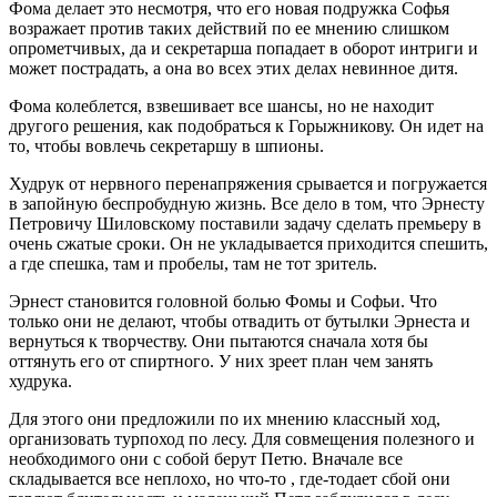
Фома делает это несмотря, что его новая подружка Софья
возражает против таких действий по ее мнению слишком
опрометчивых, да и секретарша попадает в оборот интриги и
может пострадать, а она во всех этих делах невинное дитя.
Фома колеблется, взвешивает все шансы, но не находит
другого решения, как подобраться к Горыжникову. Он идет на
то, чтобы вовлечь секретаршу в шпионы.
Худрук от нервного перенапряжения срывается и погружается
в запойную беспробудную жизнь. Все дело в том, что Эрнесту
Петровичу Шиловскому поставили задачу сделать премьеру в
очень сжатые сроки. Он не укладывается приходится спешить,
а где спешка, там и пробелы, там не тот зритель.
Эрнест становится головной болью Фомы и Софьи. Что
только они не делают, чтобы отвадить от бутылки Эрнеста и
вернуться к творчеству. Они пытаются сначала хотя бы
оттянуть его от спиртного. У них зреет план чем занять
худрука.
Для этого они предложили по их мнению классный ход,
организовать турпоход по лесу. Для совмещения полезного и
необходимого они с собой берут Петю. Вначале все
складывается все неплохо, но что-то , где-тодает сбой они