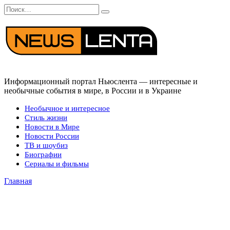
Перейти
Search
к
for:
содержанию
Информационный портал Ньюслента — интересные и
необычные события в мире, в России и в Украине
Необычное и интересное
Стиль жизни
Новости в Мире
Новости России
ТВ и шоубиз
Биографии
Сериалы и фильмы
Главная