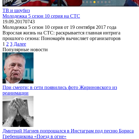
ТВ и шоубиз
Молодежка 5 сезон 10 серия на СТС
19.09.2017
0
743
Молодежка 5 сезон 10 серия от 19 сентября 2017 года
Взрослая жизнь на СТС: раскрывается главная интрига
прошлого сезона: Пономарёв вычисляет организаторов
Пагинация
1
2
3
Далее
записей
Популярные новости
При смерти: в сети появились фото Жириновского из
реанимации
Дмитрий Нагиев попрощался в Инстаграм под песню Бориса
Гребенщикова «Поезд в огне»