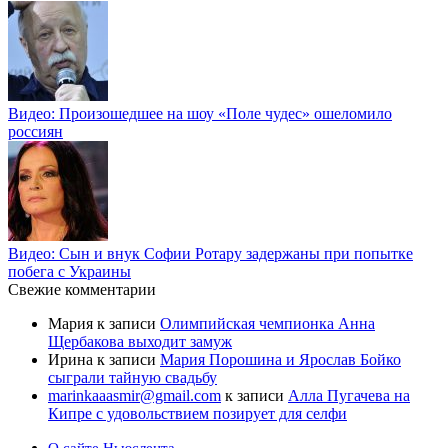
Видео: Произошедшее на шоу «Поле чудес» ошеломило
россиян
Видео: Сын и внук Софии Ротару задержаны при попытке
побега с Украины
Свежие комментарии
Мария
к записи
Олимпийская чемпионка Анна
Щербакова выходит замуж
Ирина
к записи
Мария Порошина и Ярослав Бойко
сыграли тайную свадьбу
marinkaaasmir@gmail.com
к записи
Алла Пугачева на
Кипре с удовольствием позирует для селфи
О сайте Ньюслента