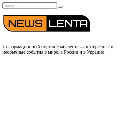
Перейти
Search
к
for:
содержанию
Информационный портал Ньюслента — интересные и
необычные события в мире, в России и в Украине