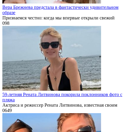
Вера Брежнева предстала в фантастически удивительном
образе
Признаемся честно: когда мы впервые открыли свежий
0
98
59-летняя Рената Литвинова покорила поклонников фото с
пляжа
Актриса и режиссер Рената Литвинова, известная своим
0
649