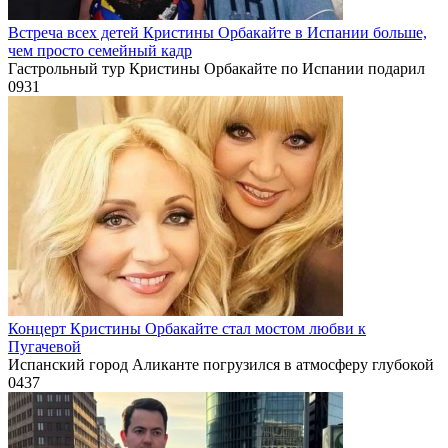
Встреча всех детей Кристины Орбакайте в Испании больше,
чем просто семейный кадр
Гастрольный тур Кристины Орбакайте по Испании подарил
0
931
Концерт Кристины Орбакайте стал мостом любви к
Пугачевой
Испанский город Аликанте погрузился в атмосферу глубокой
0
437