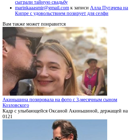
сыграли тайную свадьбу
marinkaaasmir@gmail.com
к записи
Алла Пугачева на
Кипре с удовольствием позирует для селфи
Вам также может понравится
Акиньшина позировала на фото с 3-месячным сыном
Козловского
Кадр с улыбающейся Оксаной Акиньшиной, держащей на
0
121