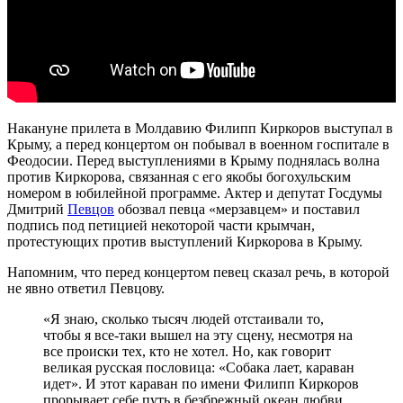
Накануне прилета в Молдавию Филипп Киркоров выступал в
Крыму, а перед концертом он побывал в военном госпитале в
Феодосии. Перед выступлениями в Крыму поднялась волна
против Киркорова, связанная с его якобы богохульским
номером в юбилейной программе. Актер и депутат Госдумы
Дмитрий
Певцов
обозвал певца «мерзавцем» и поставил
подпись под петицией некоторой части крымчан,
протестующих против выступлений Киркорова в Крыму.
Напомним, что перед концертом певец сказал речь, в которой
не явно ответил Певцову.
«Я знаю, сколько тысяч людей отстаивали то,
чтобы я все-таки вышел на эту сцену, несмотря на
все происки тех, кто не хотел. Но, как говорит
великая русская пословица: «Собака лает, караван
идет». И этот караван по имени Филипп Киркоров
прорывает себе путь в безбрежный океан любви,