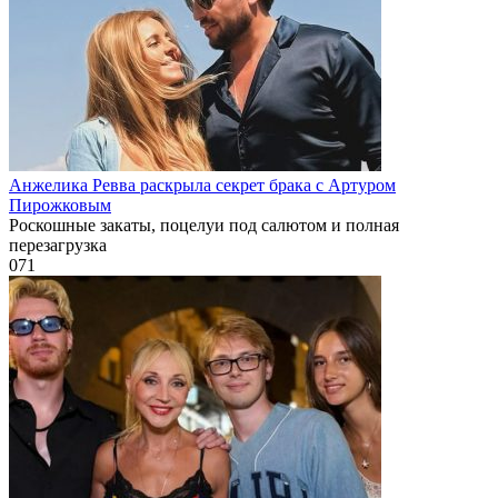
Анжелика Ревва раскрыла секрет брака с Артуром
Пирожковым
Роскошные закаты, поцелуи под салютом и полная
перезагрузка
0
71