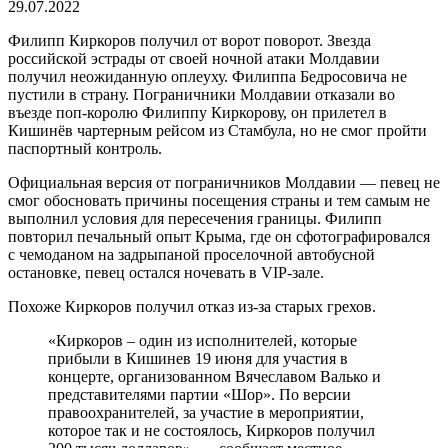
29.07.2022
Филипп Киркоров получил от ворот поворот. Звезда
российской эстрады от своей ночной атаки Молдавии
получил неожиданную оплеуху. Филиппа Бедросовича не
пустили в страну. Пограничники Молдавии отказали во
въезде поп-королю Филиппу Киркорову, он прилетел в
Кишинёв чартерным рейсом из Стамбула, но не смог пройти
паспортный контроль.
Официальная версия от пограничников Молдавии — певец не
смог обосновать причины посещения страны и тем самым не
выполнил условия для пересечения границы. Филипп
повторил печальный опыт Крыма, где он сфотографировался
с чемоданом на задрыпаной проселочной автобусной
остановке, певец остался ночевать в VIP-зале.
Похоже Киркоров получил отказ из-за старых грехов.
«Киркоров – один из исполнителей, которые
прибыли в Кишинев 19 июня для участия в
концерте, организованном Вячеславом Валько и
представителями партии «Шор». По версии
правоохранителей, за участие в мероприятии,
которое так и не состоялось, Киркоров получил