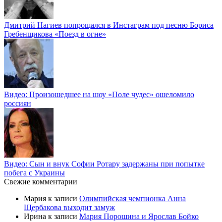
Дмитрий Нагиев попрощался в Инстаграм под песню Бориса
Гребенщикова «Поезд в огне»
Видео: Произошедшее на шоу «Поле чудес» ошеломило
россиян
Видео: Сын и внук Софии Ротару задержаны при попытке
побега с Украины
Свежие комментарии
Мария
к записи
Олимпийская чемпионка Анна
Щербакова выходит замуж
Ирина
к записи
Мария Порошина и Ярослав Бойко