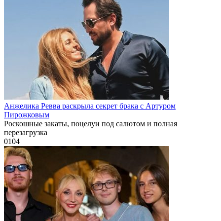
Анжелика Ревва раскрыла секрет брака с Артуром
Пирожковым
Роскошные закаты, поцелуи под салютом и полная
перезагрузка
0
104