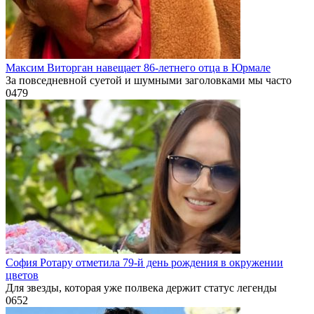
Максим Виторган навещает 86-летнего отца в Юрмале
За повседневной суетой и шумными заголовками мы часто
0
479
София Ротару отметила 79-й день рождения в окружении
цветов
Для звезды, которая уже полвека держит статус легенды
0
652