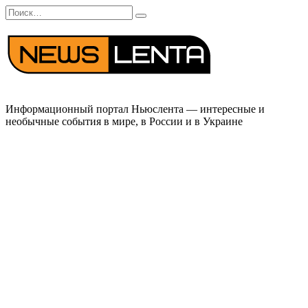
Перейти
Search
к
for:
содержанию
Информационный портал Ньюслента — интересные и
необычные события в мире, в России и в Украине