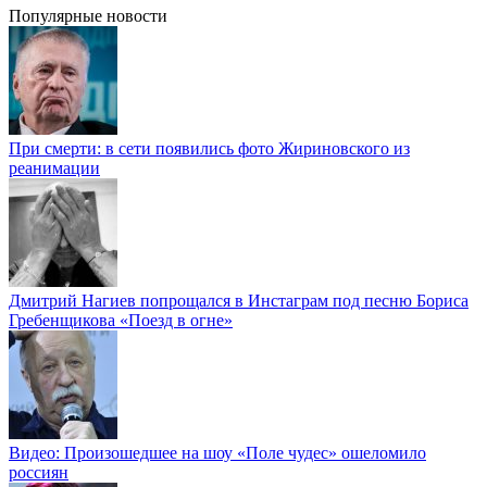
Популярные новости
При смерти: в сети появились фото Жириновского из
реанимации
Дмитрий Нагиев попрощался в Инстаграм под песню Бориса
Гребенщикова «Поезд в огне»
Видео: Произошедшее на шоу «Поле чудес» ошеломило
россиян