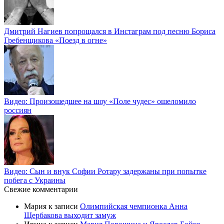
Дмитрий Нагиев попрощался в Инстаграм под песню Бориса
Гребенщикова «Поезд в огне»
Видео: Произошедшее на шоу «Поле чудес» ошеломило
россиян
Видео: Сын и внук Софии Ротару задержаны при попытке
побега с Украины
Свежие комментарии
Мария
к записи
Олимпийская чемпионка Анна
Щербакова выходит замуж