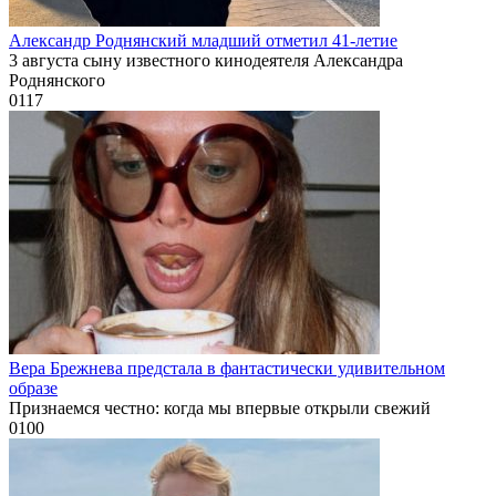
Александр Роднянский младший отметил 41-летие
3 августа сыну известного кинодеятеля Александра
Роднянского
0
117
Вера Брежнева предстала в фантастически удивительном
образе
Признаемся честно: когда мы впервые открыли свежий
0
100