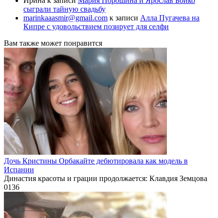
Ирина
к записи
Мария Порошина и Ярослав Бойко
сыграли тайную свадьбу
marinkaaasmir@gmail.com
к записи
Алла Пугачева на
Кипре с удовольствием позирует для селфи
Вам также может понравится
Дочь Кристины Орбакайте дебютировала как модель в
Испании
Династия красоты и грации продолжается: Клавдия Земцова
0
136