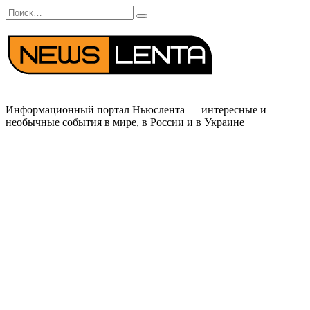
Перейти
Search
к
for:
содержанию
Информационный портал Ньюслента — интересные и
необычные события в мире, в России и в Украине