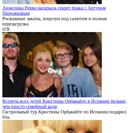
Анжелика Ревва раскрыла секрет брака с Артуром
Пирожковым
Роскошные закаты, поцелуи под салютом и полная
перезагрузка
0
78
Встреча всех детей Кристины Орбакайте в Испании больше,
чем просто семейный кадр
Гастрольный тур Кристины Орбакайте по Испании подарил
0
1к.