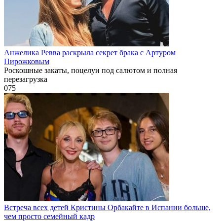
Анжелика Ревва раскрыла секрет брака с Артуром
Пирожковым
Роскошные закаты, поцелуи под салютом и полная
перезагрузка
0
75
Встреча всех детей Кристины Орбакайте в Испании больше,
чем просто семейный кадр