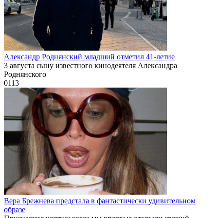
Александр Роднянский младший отметил 41-летие
3 августа сыну известного кинодеятеля Александра
Роднянского
0
113
Вера Брежнева предстала в фантастически удивительном
образе