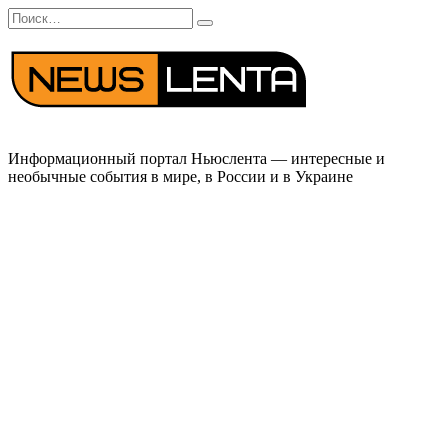
Перейти
Search
к
for:
содержанию
Информационный портал Ньюслента — интересные и
необычные события в мире, в России и в Украине