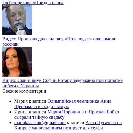
Гребенщикова «Поезд в огне»
Видео: Произошедшее на шоу «Поле чудес» ошеломило
россиян
Видео: Сын и внук Софии Ротару задержаны при попытке
побега с Украины
Свежие комментарии
Мария
к записи
Олимпийская чемпионка Анна
Щербакова выходит замуж
Ирина
к записи
Мария Порошина и Ярослав Бойко
сыграли тайную свадьбу
marinkaaasmir@gmail.com
к записи
Алла Пугачева на
Кипре с удовольствием позирует для селфи