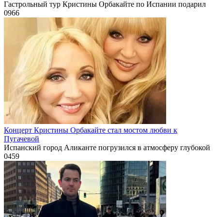
Гастрольный тур Кристины Орбакайте по Испании подарил
0
966
Концерт Кристины Орбакайте стал мостом любви к
Пугачевой
Испанский город Аликанте погрузился в атмосферу глубокой
0
459