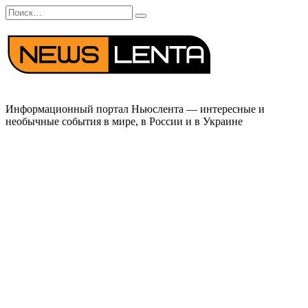
Перейти
Search
к
for:
содержанию
Информационный портал Ньюслента — интересные и
необычные события в мире, в России и в Украине