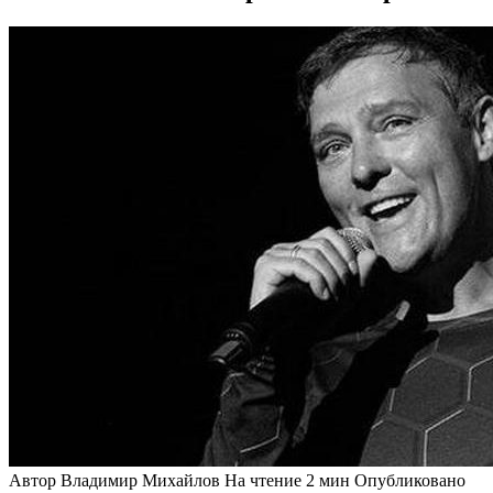
Автор
Владимир Михайлов
На чтение
2 мин
Опубликовано