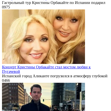
Гастрольный тур Кристины Орбакайте по Испании подарил
0
975
Концерт Кристины Орбакайте стал мостом любви к
Пугачевой
Испанский город Аликанте погрузился в атмосферу глубокой
0
466