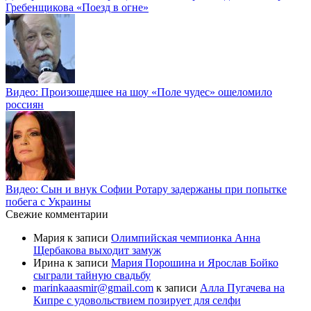
Гребенщикова «Поезд в огне»
Видео: Произошедшее на шоу «Поле чудес» ошеломило
россиян
Видео: Сын и внук Софии Ротару задержаны при попытке
побега с Украины
Свежие комментарии
Мария
к записи
Олимпийская чемпионка Анна
Щербакова выходит замуж
Ирина
к записи
Мария Порошина и Ярослав Бойко
сыграли тайную свадьбу
marinkaaasmir@gmail.com
к записи
Алла Пугачева на
Кипре с удовольствием позирует для селфи