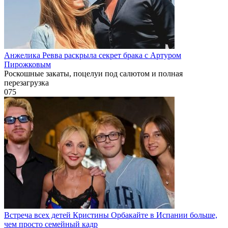
Анжелика Ревва раскрыла секрет брака с Артуром
Пирожковым
Роскошные закаты, поцелуи под салютом и полная
перезагрузка
0
75
Встреча всех детей Кристины Орбакайте в Испании больше,
чем просто семейный кадр