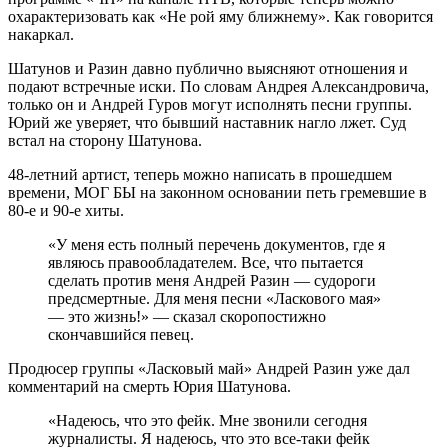
охарактеризовать как «Не рой яму ближнему». Как говорится
накаркал.
Шатунов и Разин давно публично выясняют отношения и
подают встречные иски. По словам Андрея Александровича,
только он и Андрей Гуров могут исполнять песни группы.
Юрий же уверяет, что бывший наставник нагло лжет. Суд
встал на сторону Шатунова.
48-летний артист, теперь можно написать в прошедшем
времени, МОГ БЫ на законном основании петь гремевшие в
80-е и 90-е хиты.
«У меня есть полный перечень документов, где я
являюсь правообладателем. Все, что пытается
сделать против меня Андрей Разин — судороги
предсмертные. Для меня песни «Ласкового мая»
— это жизнь!» — сказал скоропостижно
скончавшийся певец.
Продюсер группы «Ласковый май» Андрей Разин уже дал
комментарий на смерть Юрия Шатунова.
«Надеюсь, что это фейк. Мне звонили сегодня
журналисты. Я надеюсь, что это все-таки фейк