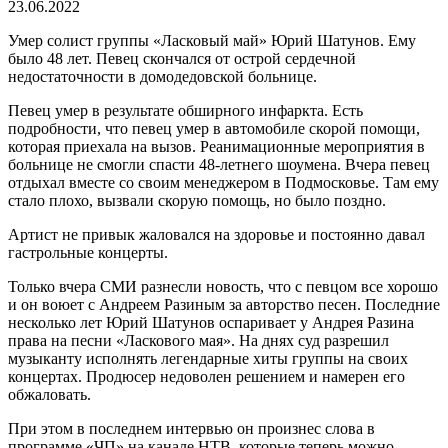
23.06.2022
Умер солист группы «Ласковый май» Юрий Шатунов. Ему
было 48 лет. Певец скончался от острой сердечной
недостаточности в домодедовской больнице.
Певец умер в результате обширного инфаркта. Есть
подробности, что певец умер в автомобиле скорой помощи,
которая приехала на вызов. Реанимационные мероприятия в
больнице не смогли спасти 48-летнего шоумена. Вчера певец
отдыхал вместе со своим менеджером в Подмосковье. Там ему
стало плохо, вызвали скорую помощь, но было поздно.
Артист не привык жаловался на здоровье и постоянно давал
гастрольные концерты.
Только вчера СМИ разнесли новость, что с певцом все хорошо
и он воюет с Андреем Разиным за авторство песен. Последние
несколько лет Юрий Шатунов оспаривает у Андрея Разина
права на песни «Ласкового мая». На днях суд разрешил
музыканту исполнять легендарные хиты группы на своих
концертах. Продюсер недоволен решением и намерен его
обжаловать.
При этом в последнем интервью он произнес слова в
программе «ЧП» на канале НТВ, которые теперь можно