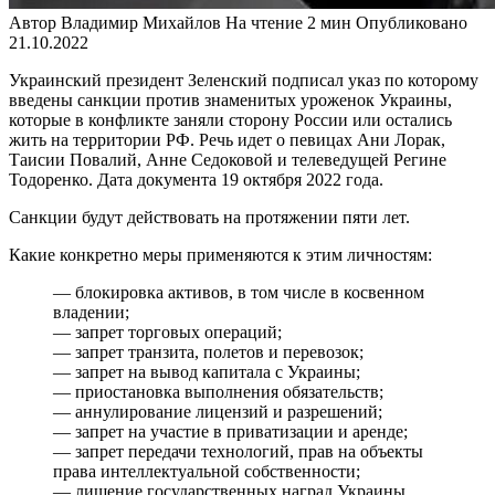
Автор
Владимир Михайлов
На чтение
2 мин
Опубликовано
21.10.2022
Украинский президент Зеленский подписал указ по которому
введены санкции против знаменитых уроженок Украины,
которые в конфликте заняли сторону России или остались
жить на территории РФ. Речь идет о певицах Ани Лорак,
Таисии Повалий, Анне Седоковой и телеведущей Регине
Тодоренко. Дата документа 19 октября 2022 года.
Санкции будут действовать на протяжении пяти лет.
Какие конкретно меры применяются к этим личностям:
— блокировка активов, в том числе в косвенном
владении;
— запрет торговых операций;
— запрет транзита, полетов и перевозок;
— запрет на вывод капитала с Украины;
— приостановка выполнения обязательств;
— аннулирование лицензий и разрешений;
— запрет на участие в приватизации и аренде;
— запрет передачи технологий, прав на объекты
права интеллектуальной собственности;
— лишение государственных наград Украины