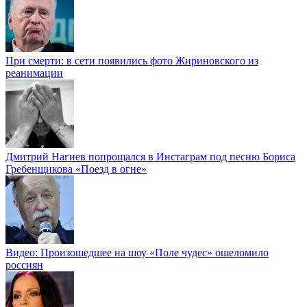
При смерти: в сети появились фото Жириновского из
реанимации
Дмитрий Нагиев попрощался в Инстаграм под песню Бориса
Гребенщикова «Поезд в огне»
Видео: Произошедшее на шоу «Поле чудес» ошеломило
россиян