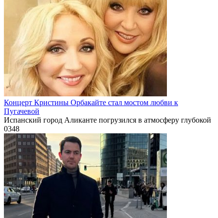
Концерт Кристины Орбакайте стал мостом любви к
Пугачевой
Испанский город Аликанте погрузился в атмосферу глубокой
0
348