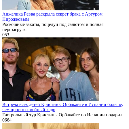
Анжелика Ревва раскрыла секрет брака с Артуром
Пирожковым
Роскошные закаты, поцелуи под салютом и полная
перезагрузка
0
53
Встреча всех детей Кристины Орбакайте в Испании больше,
чем просто семейный кадр
Гастрольный тур Кристины Орбакайте по Испании подарил
0
664