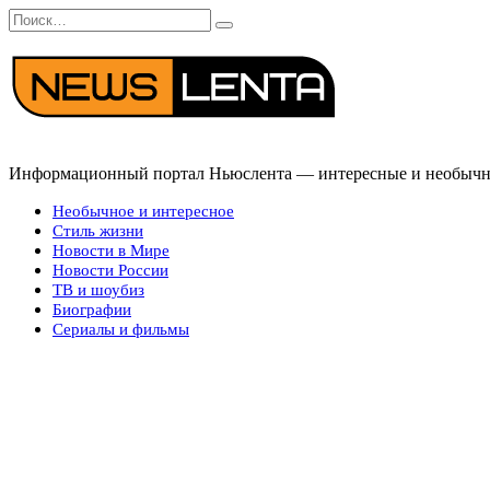
Перейти
Search
к
for:
содержанию
Информационный портал Ньюслента — интересные и необычные
Необычное и интересное
Стиль жизни
Новости в Мире
Новости России
ТВ и шоубиз
Биографии
Сериалы и фильмы