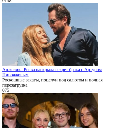
0
138
Анжелика Ревва раскрыла секрет брака с Артуром
Пирожковым
Роскошные закаты, поцелуи под салютом и полная
перезагрузка
0
75