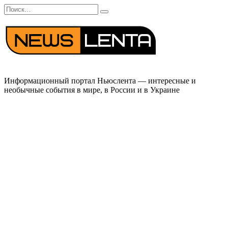
Перейти
Search
к
for:
содержанию
Информационный портал Ньюслента — интересные и
необычные события в мире, в России и в Украине