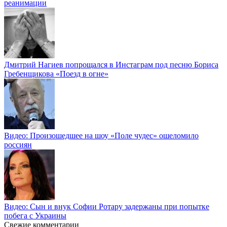
реанимации
Дмитрий Нагиев попрощался в Инстаграм под песню Бориса
Гребенщикова «Поезд в огне»
Видео: Произошедшее на шоу «Поле чудес» ошеломило
россиян
Видео: Сын и внук Софии Ротару задержаны при попытке
побега с Украины
Свежие комментарии