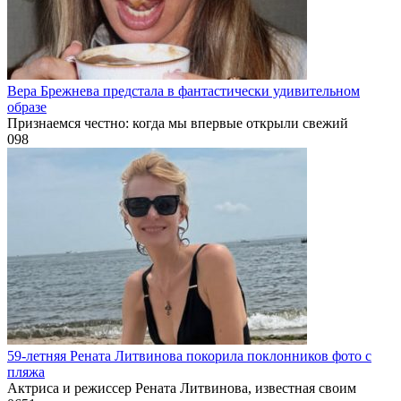
Вера Брежнева предстала в фантастически удивительном
образе
Признаемся честно: когда мы впервые открыли свежий
0
98
59-летняя Рената Литвинова покорила поклонников фото с
пляжа
Актриса и режиссер Рената Литвинова, известная своим