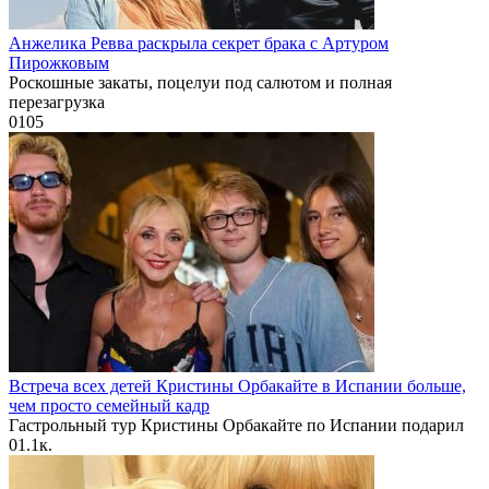
Анжелика Ревва раскрыла секрет брака с Артуром
Пирожковым
Роскошные закаты, поцелуи под салютом и полная
перезагрузка
0
105
Встреча всех детей Кристины Орбакайте в Испании больше,
чем просто семейный кадр
Гастрольный тур Кристины Орбакайте по Испании подарил
0
1.1к.