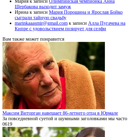
Мария
к записи
Олимпийская чемпионка Анна
Щербакова выходит замуж
Ирина
к записи
Мария Порошина и Ярослав Бойко
сыграли тайную свадьбу
marinkaaasmir@gmail.com
к записи
Алла Пугачева на
Кипре с удовольствием позирует для селфи
Вам также может понравится
Максим Виторган навещает 86-летнего отца в Юрмале
За повседневной суетой и шумными заголовками мы часто
0
619