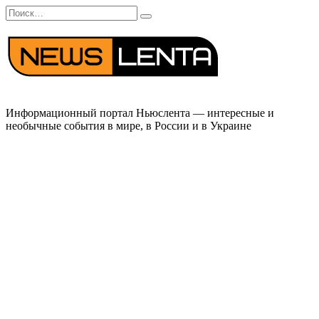
Перейти
Search
к
for:
содержанию
Информационный портал Ньюслента — интересные и
необычные события в мире, в России и в Украине