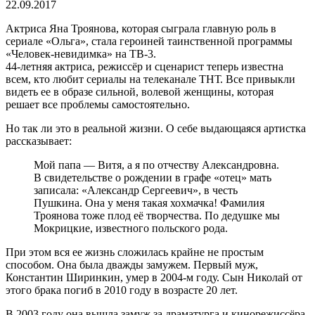
22.09.2017
Актриса Яна Троянова, которая сыграла главную роль в
сериале «Ольга», стала героиней таинственной программы
«Человек-невидимка» на ТВ-3.
44-летняя актриса, режиссёр и сценарист теперь известна
всем, кто любит сериалы на телеканале ТНТ. Все привыкли
видеть ее в образе сильной, волевой женщины, которая
решает все проблемы самостоятельно.
Но так ли это в реальной жизни. О себе выдающаяся артистка
рассказывает:
Мой папа — Витя, а я по отчеству Александровна.
В свидетельстве о рождении в графе «отец» мать
записала: «Александр Сергеевич», в честь
Пушкина. Она у меня такая хохмачка! Фамилия
Троянова тоже плод её творчества. По дедушке мы
Мокрицкие, известного польского рода.
При этом вся ее жизнь сложилась крайне не простым
способом. Она была дважды замужем. Первый муж,
Константин Ширинкин, умер в 2004-м году. Сын Николай от
этого брака погиб в 2010 году в возрасте 20 лет.
В 2003 году она вышла замуж за драматурга и кинорежиссёра