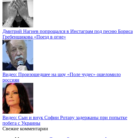
Дмитрий Нагиев попрощался в Инстаграм под песню Бориса
Гребенщикова «Поезд в огне»
Видео: Произошедшее на шоу «Поле чудес» ошеломило
россиян
Видео: Сын и внук Софии Ротару задержаны при попытке
побега с Украины
Свежие комментарии