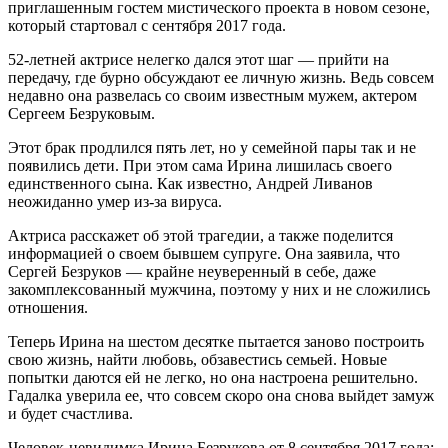
приглашенным гостем мистического проекта в новом сезоне,
который стартовал с сентября 2017 года.
52-летней актрисе нелегко дался этот шаг — прийти на
передачу, где бурно обсуждают ее личную жизнь. Ведь совсем
недавно она развелась со своим известным мужем, актером
Сергеем Безруковым.
Этот брак продлился пять лет, но у семейной пары так и не
появились дети. При этом сама Ирина лишилась своего
единственного сына. Как известно, Андрей Ливанов
неожиданно умер из-за вируса.
Актриса расскажет об этой трагедии, а также поделится
информацией о своем бывшем супруге. Она заявила, что
Сергей Безруков — крайне неуверенный в себе, даже
закомплексованный мужчина, поэтому у них и не сложились
отношения.
Теперь Ирина на шестом десятке пытается заново построить
свою жизнь, найти любовь, обзавестись семьей. Новые
попытки даются ей не легко, но она настроена решительно.
Гадалка уверила ее, что совсем скоро она снова выйдет замуж
и будет счастлива.
Человек-невидимка Ирина Безрукова от 8 сентября 2017 года: