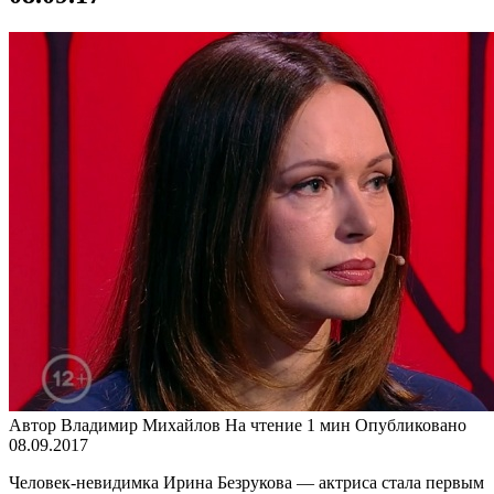
Автор
Владимир Михайлов
На чтение
1 мин
Опубликовано
08.09.2017
Человек-невидимка Ирина Безрукова — актриса стала первым