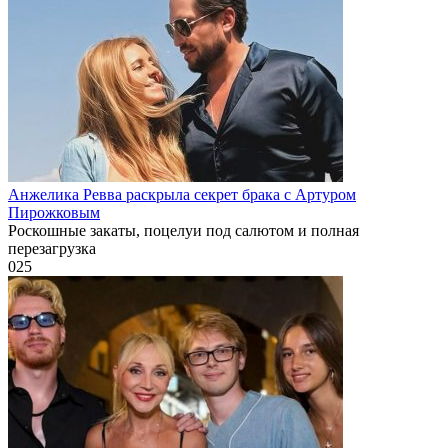
Анжелика Ревва раскрыла секрет брака с Артуром
Пирожковым
Роскошные закаты, поцелуи под салютом и полная
перезагрузка
0
25