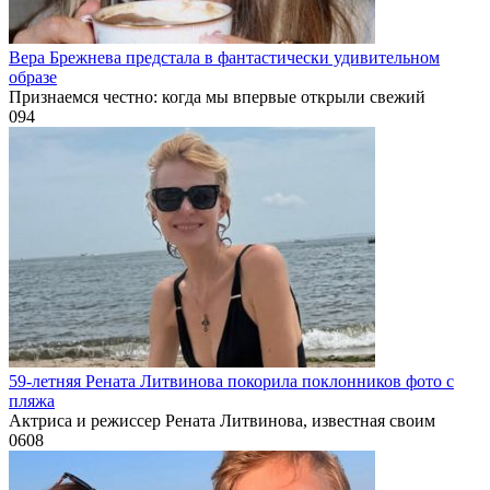
Вера Брежнева предстала в фантастически удивительном
образе
Признаемся честно: когда мы впервые открыли свежий
0
94
59-летняя Рената Литвинова покорила поклонников фото с
пляжа
Актриса и режиссер Рената Литвинова, известная своим
0
608