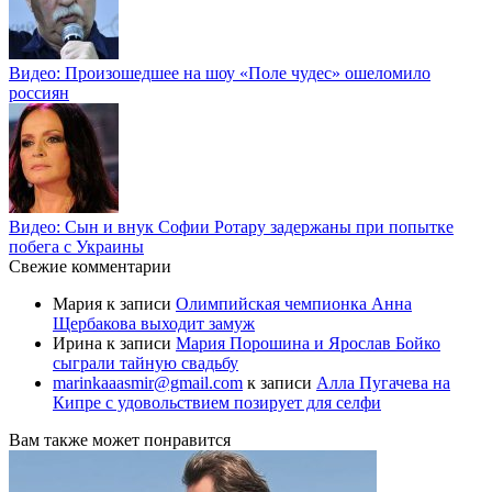
Видео: Произошедшее на шоу «Поле чудес» ошеломило
россиян
Видео: Сын и внук Софии Ротару задержаны при попытке
побега с Украины
Свежие комментарии
Мария
к записи
Олимпийская чемпионка Анна
Щербакова выходит замуж
Ирина
к записи
Мария Порошина и Ярослав Бойко
сыграли тайную свадьбу
marinkaaasmir@gmail.com
к записи
Алла Пугачева на
Кипре с удовольствием позирует для селфи
Вам также может понравится