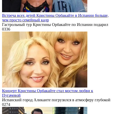
Встреча всех детей Кристины Орбакайте в Испании больше,
чем просто семейный кадр
Гастрольный тур Кристины Орбакайте по Испании подарил
0
336
Концерт Кристины Орбакайте стал мостом любви к
Пугачевой
Испанский город Аликанте погрузился в атмосферу глубокой
0
274