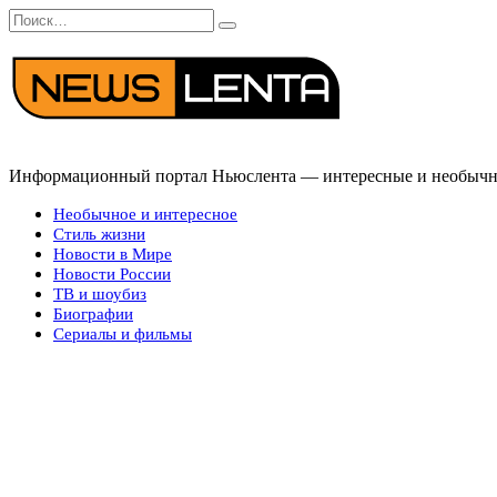
Перейти
Search
к
for:
содержанию
Информационный портал Ньюслента — интересные и необычные
Необычное и интересное
Стиль жизни
Новости в Мире
Новости России
ТВ и шоубиз
Биографии
Сериалы и фильмы