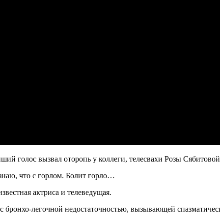
пший голос вызвал оторопь у коллеги, телесвахи Розы Сябитовой.
 знаю, что с горлом. Болит горло…
известная актриса и телеведущая.
го с бронхо-легочной недостаточностью, вызывающей спазматиче