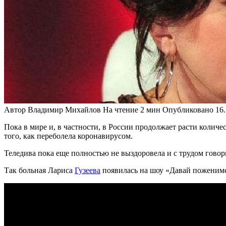
Автор
Владимир Михайлов
На чтение
2 мин
Опубликовано
16
Пока в мире и, в частности, в России продолжает расти коли
того, как переболела коронавирусом.
Теледива пока еще полностью не выздоровела и с трудом говори
Так больная Лариса
Гузеева
появилась на шоу «Давай поженимся