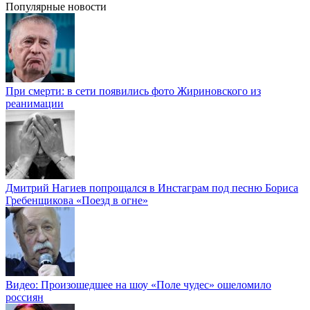
Популярные новости
При смерти: в сети появились фото Жириновского из
реанимации
Дмитрий Нагиев попрощался в Инстаграм под песню Бориса
Гребенщикова «Поезд в огне»
Видео: Произошедшее на шоу «Поле чудес» ошеломило
россиян