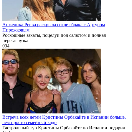
Анжелика Ревва раскрыла секрет брака с Артуром
Пирожковым
Роскошные закаты, поцелуи под салютом и полная
перезагрузка
0
94
Встреча всех детей Кристины Орбакайте в Испании больше,
чем просто семейный кадр
Гастрольный тур Кристины Орбакайте по Испании подарил