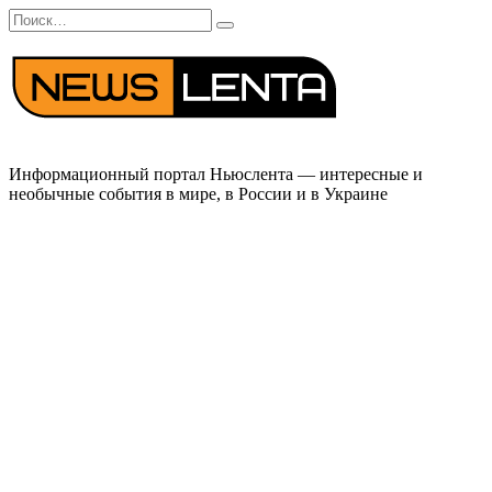
Перейти
Search
к
for:
содержанию
Информационный портал Ньюслента — интересные и
необычные события в мире, в России и в Украине