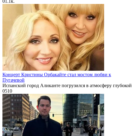
0
1.1к.
Концерт Кристины Орбакайте стал мостом любви к
Пугачевой
Испанский город Аликанте погрузился в атмосферу глубокой
0
510