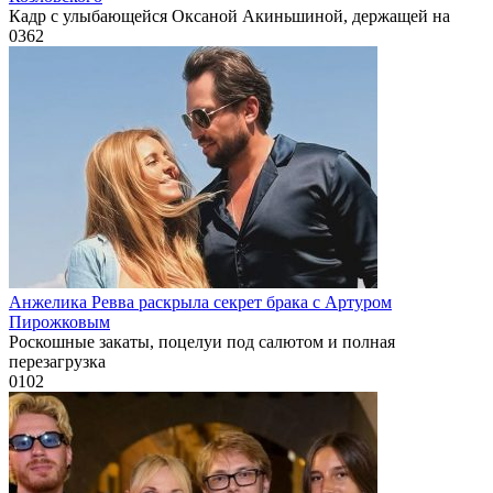
Кадр с улыбающейся Оксаной Акиньшиной, держащей на
0
362
Анжелика Ревва раскрыла секрет брака с Артуром
Пирожковым
Роскошные закаты, поцелуи под салютом и полная
перезагрузка
0
102