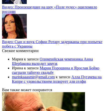
Видео: Произошедшее на шоу «Поле чудес» ошеломило
россиян
Видео: Сын и внук Софии Ротару задержаны при попытке
побега с Украины
Свежие комментарии
Мария
к записи
Олимпийская чемпионка Анна
Щербакова выходит замуж
Ирина
к записи
Мария Порошина и Ярослав Бойко
сыграли тайную свадьбу
marinkaaasmir@gmail.com
к записи
Алла Пугачева на
Кипре с удовольствием позирует для селфи
Вам также может понравится