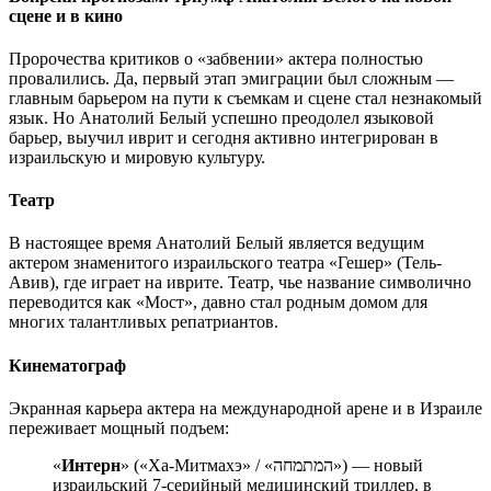
сцене и в кино
Пророчества критиков о «забвении» актера полностью
провалились. Да, первый этап эмиграции был сложным —
главным барьером на пути к съемкам и сцене стал незнакомый
язык. Но Анатолий Белый успешно преодолел языковой
барьер, выучил иврит и сегодня активно интегрирован в
израильскую и мировую культуру.
Театр
В настоящее время Анатолий Белый является ведущим
актером знаменитого израильского театра «Гешер» (Тель-
Авив), где играет на иврите. Театр, чье название символично
переводится как «Мост», давно стал родным домом для
многих талантливых репатриантов.
Кинематограф
Экранная карьера актера на международной арене и в Израиле
переживает мощный подъем:
«
Интерн
» («Ха-Митмахэ» / «המתמחה») — новый
израильский 7-серийный медицинский триллер, в