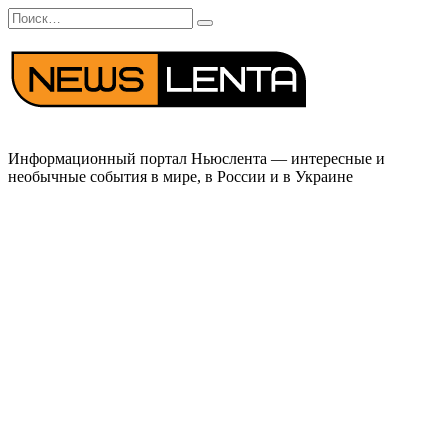
Перейти
Search
к
for:
содержанию
Информационный портал Ньюслента — интересные и
необычные события в мире, в России и в Украине