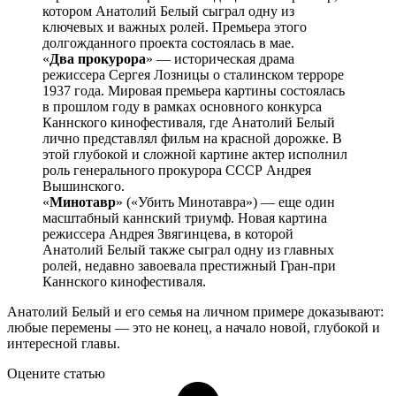
котором Анатолий Белый сыграл одну из
ключевых и важных ролей. Премьера этого
долгожданного проекта состоялась в мае.
«
Два прокурора
» — историческая драма
режиссера Сергея Лозницы о сталинском терроре
1937 года. Мировая премьера картины состоялась
в прошлом году в рамках основного конкурса
Каннского кинофестиваля, где Анатолий Белый
лично представлял фильм на красной дорожке. В
этой глубокой и сложной картине актер исполнил
роль генерального прокурора СССР Андрея
Вышинского.
«
Минотавр
» («Убить Минотавра») — еще один
масштабный каннский триумф. Новая картина
режиссера Андрея Звягинцева, в которой
Анатолий Белый также сыграл одну из главных
ролей, недавно завоевала престижный Гран-при
Каннского кинофестиваля.
Анатолий Белый и его семья на личном примере доказывают:
любые перемены — это не конец, а начало новой, глубокой и
интересной главы.
Оцените статью