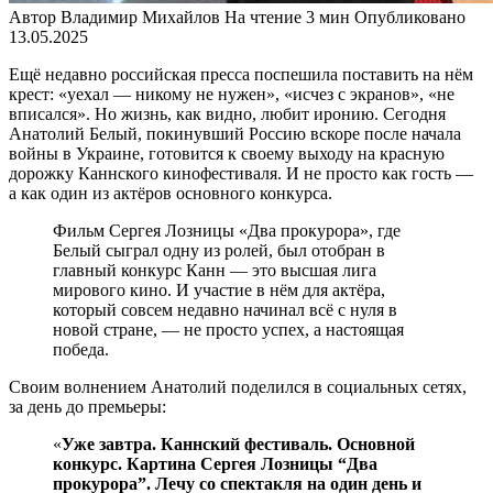
Автор
Владимир Михайлов
На чтение
3 мин
Опубликовано
13.05.2025
Ещё недавно российская пресса поспешила поставить на нём
крест: «уехал — никому не нужен», «исчез с экранов», «не
вписался». Но жизнь, как видно, любит иронию. Сегодня
Анатолий Белый, покинувший Россию вскоре после начала
войны в Украине, готовится к своему выходу на красную
дорожку Каннского кинофестиваля. И не просто как гость —
а как один из актёров основного конкурса.
Фильм Сергея Лозницы «Два прокурора», где
Белый сыграл одну из ролей, был отобран в
главный конкурс Канн — это высшая лига
мирового кино. И участие в нём для актёра,
который совсем недавно начинал всё с нуля в
новой стране, — не просто успех, а настоящая
победа.
Своим волнением Анатолий поделился в социальных сетях,
за день до премьеры:
«
Уже завтра. Каннский фестиваль. Основной
конкурс. Картина Сергея Лозницы “Два
прокурора”. Лечу со спектакля на один день и