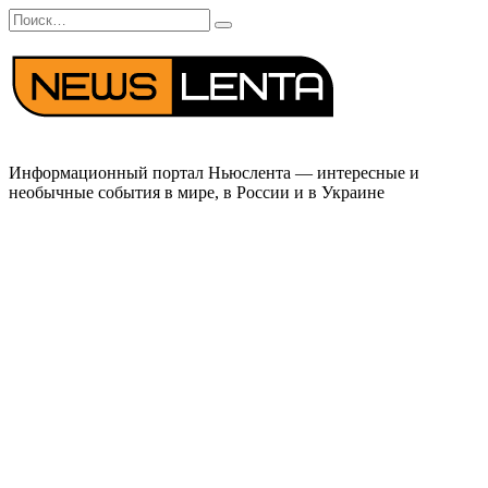
Перейти
Search
к
for:
содержанию
Информационный портал Ньюслента — интересные и
необычные события в мире, в России и в Украине