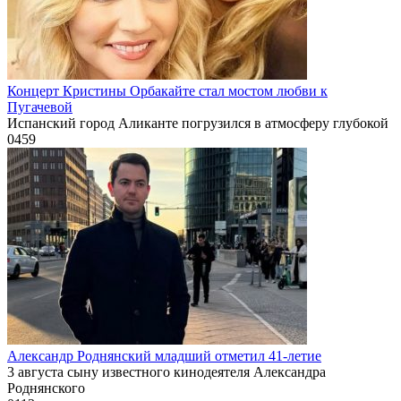
Концерт Кристины Орбакайте стал мостом любви к
Пугачевой
Испанский город Аликанте погрузился в атмосферу глубокой
0
459
Александр Роднянский младший отметил 41-летие
3 августа сыну известного кинодеятеля Александра
Роднянского