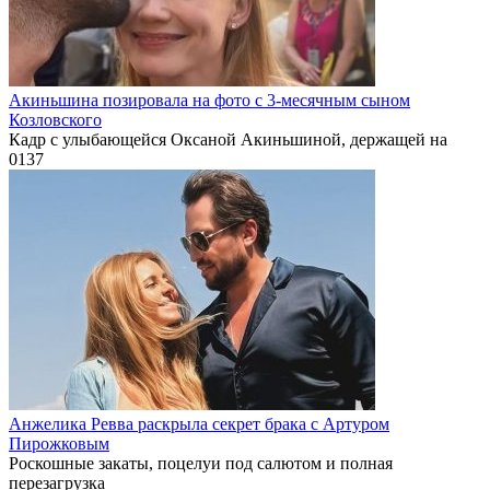
Акиньшина позировала на фото с 3-месячным сыном
Козловского
Кадр с улыбающейся Оксаной Акиньшиной, держащей на
0
137
Анжелика Ревва раскрыла секрет брака с Артуром
Пирожковым
Роскошные закаты, поцелуи под салютом и полная
перезагрузка