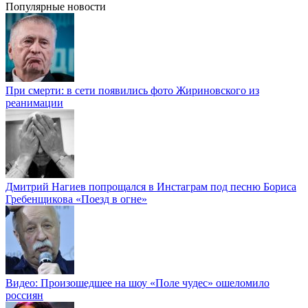
Популярные новости
При смерти: в сети появились фото Жириновского из
реанимации
Дмитрий Нагиев попрощался в Инстаграм под песню Бориса
Гребенщикова «Поезд в огне»
Видео: Произошедшее на шоу «Поле чудес» ошеломило
россиян