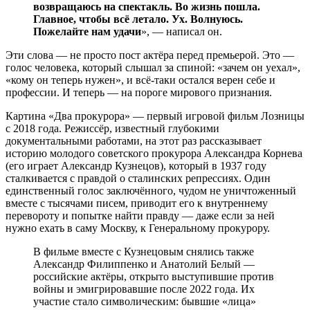
возвращаюсь на спектакль. Во жизнь пошла.
Главное, чтобы всё летало. Ух. Волнуюсь.
Пожелайте нам удачи
», — написал он.
Эти слова — не просто пост актёра перед премьерой. Это —
голос человека, который слышал за спиной: «зачем он уехал»,
«кому он теперь нужен», и всё-таки остался верен себе и
профессии. И теперь — на пороге мирового признания.
Картина «Два прокурора» — первый игровой фильм Лозницы
с 2018 года. Режиссёр, известный глубокими
документальными работами, на этот раз рассказывает
историю молодого советского прокурора Александра Корнева
(его играет Александр Кузнецов), который в 1937 году
сталкивается с правдой о сталинских репрессиях. Один
единственный голос заключённого, чудом не уничтоженный
вместе с тысячами писем, приводит его к внутреннему
перевороту и попытке найти правду — даже если за ней
нужно ехать в саму Москву, к Генеральному прокурору.
В фильме вместе с Кузнецовым снялись также
Александр Филиппенко и Анатолий Белый —
российские актёры, открыто выступившие против
войны и эмигрировавшие после 2022 года. Их
участие стало символическим: бывшие «лица»