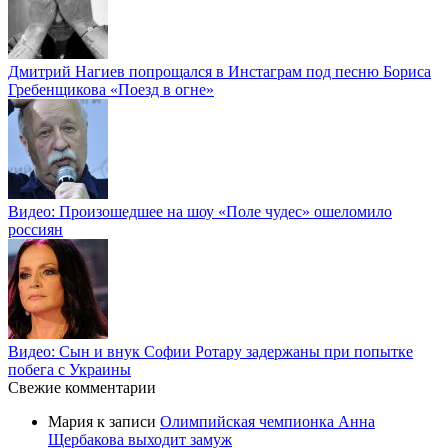
Дмитрий Нагиев попрощался в Инстаграм под песню Бориса
Гребенщикова «Поезд в огне»
Видео: Произошедшее на шоу «Поле чудес» ошеломило
россиян
Видео: Сын и внук Софии Ротару задержаны при попытке
побега с Украины
Свежие комментарии
Мария
к записи
Олимпийская чемпионка Анна
Щербакова выходит замуж