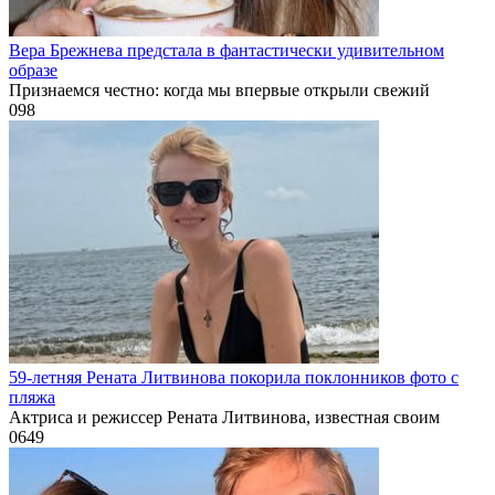
Вера Брежнева предстала в фантастически удивительном
образе
Признаемся честно: когда мы впервые открыли свежий
0
98
59-летняя Рената Литвинова покорила поклонников фото с
пляжа
Актриса и режиссер Рената Литвинова, известная своим
0
649