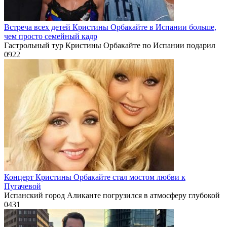
Встреча всех детей Кристины Орбакайте в Испании больше,
чем просто семейный кадр
Гастрольный тур Кристины Орбакайте по Испании подарил
0
922
Концерт Кристины Орбакайте стал мостом любви к
Пугачевой
Испанский город Аликанте погрузился в атмосферу глубокой
0
431