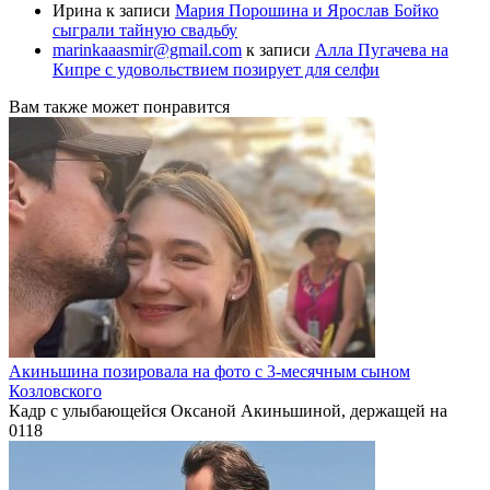
Ирина
к записи
Мария Порошина и Ярослав Бойко
сыграли тайную свадьбу
marinkaaasmir@gmail.com
к записи
Алла Пугачева на
Кипре с удовольствием позирует для селфи
Вам также может понравится
Акиньшина позировала на фото с 3-месячным сыном
Козловского
Кадр с улыбающейся Оксаной Акиньшиной, держащей на
0
118