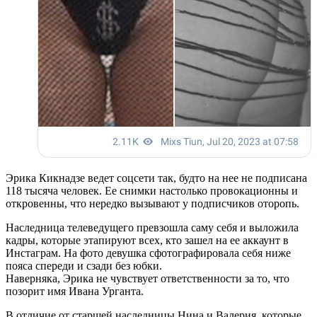
Эрика Кикнадзе ведет соцсети так, будто на нее не подписана
118 тысяча человек. Ее снимки настолько провокационны и
откровенны, что нередко вызывают у подписчиков оторопь.
Наследница телеведущего превзошла саму себя и выложила
кадры, которые этапируют всех, кто зашел на ее аккаунт в
Инстаграм. На фото девушка сфотографировала себя ниже
пояса спереди и сзади без юбки.
Наверняка, Эрика не чувствует ответственности за то, что
позорит имя Ивана Урганта.
В отличие от старшей наследницы Нина и Валерия, которые