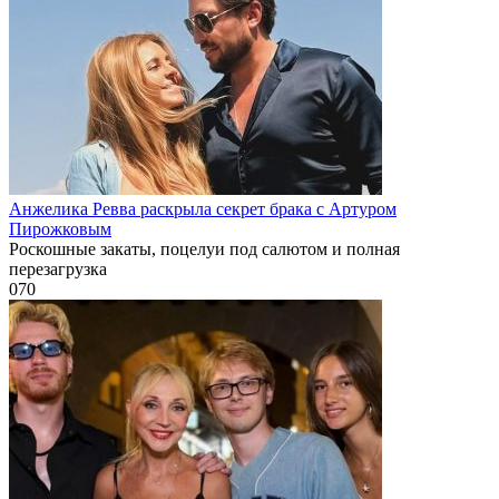
Анжелика Ревва раскрыла секрет брака с Артуром
Пирожковым
Роскошные закаты, поцелуи под салютом и полная
перезагрузка
0
70