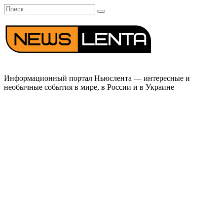
Перейти
Search
к
for:
содержанию
Информационный портал Ньюслента — интересные и
необычные события в мире, в России и в Украине