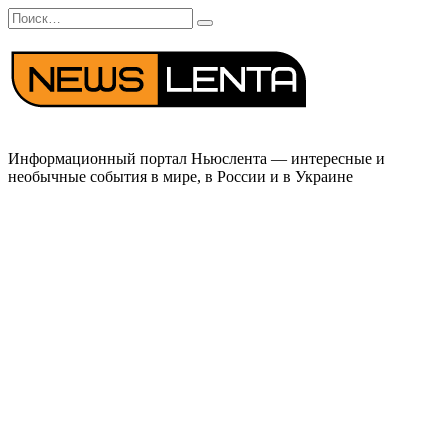
Перейти
Search
к
for:
содержанию
Информационный портал Ньюслента — интересные и
необычные события в мире, в России и в Украине