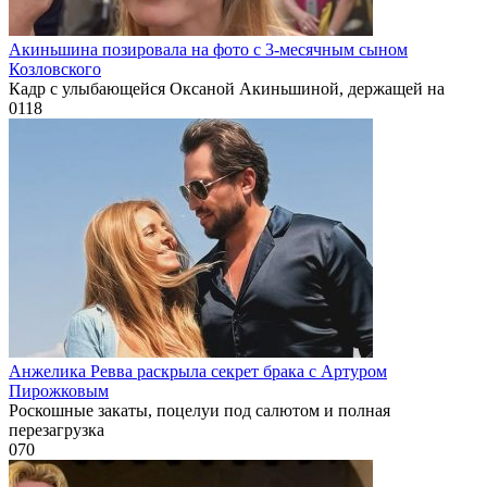
Акиньшина позировала на фото с 3-месячным сыном
Козловского
Кадр с улыбающейся Оксаной Акиньшиной, держащей на
0
118
Анжелика Ревва раскрыла секрет брака с Артуром
Пирожковым
Роскошные закаты, поцелуи под салютом и полная
перезагрузка
0
70