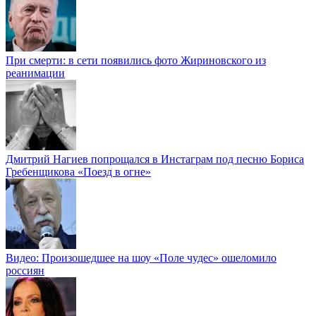
При смерти: в сети появились фото Жириновского из
реанимации
Дмитрий Нагиев попрощался в Инстаграм под песню Бориса
Гребенщикова «Поезд в огне»
Видео: Произошедшее на шоу «Поле чудес» ошеломило
россиян