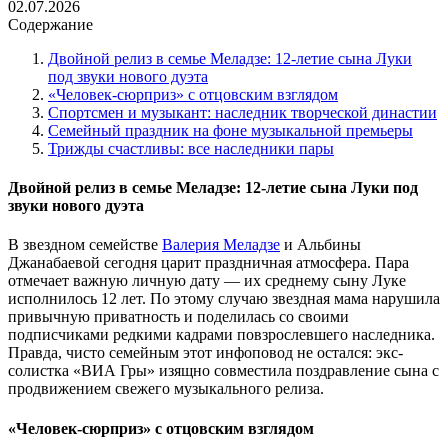
02.07.2026
Содержание
Двойной релиз в семье Меладзе: 12-летие сына Луки
под звуки нового дуэта
«Человек-сюрприз» с отцовским взглядом
Спортсмен и музыкант: наследник творческой династии
Семейный праздник на фоне музыкальной премьеры
Трижды счастливы: все наследники пары
Двойной релиз в семье Меладзе: 12-летие сына Луки под
звуки нового дуэта
В звездном семействе
Валерия Меладзе
и Альбины
Джанабаевой сегодня царит праздничная атмосфера. Пара
отмечает важную личную дату — их среднему сыну Луке
исполнилось 12 лет. По этому случаю звездная мама нарушила
привычную приватность и поделилась со своими
подписчиками редкими кадрами повзрослевшего наследника.
Правда, чисто семейным этот инфоповод не остался: экс-
солистка «ВИА Гры» изящно совместила поздравление сына с
продвижением свежего музыкального релиза.
«Человек-сюрприз» с отцовским взглядом