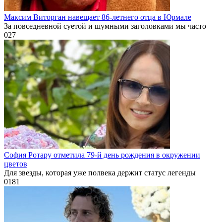
Максим Виторган навещает 86-летнего отца в Юрмале
За повседневной суетой и шумными заголовками мы часто
0
27
София Ротару отметила 79-й день рождения в окружении
цветов
Для звезды, которая уже полвека держит статус легенды
0
181