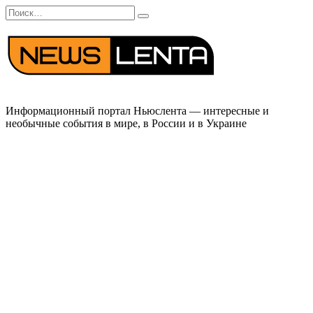
Перейти
Search
к
for:
содержанию
Информационный портал Ньюслента — интересные и
необычные события в мире, в России и в Украине