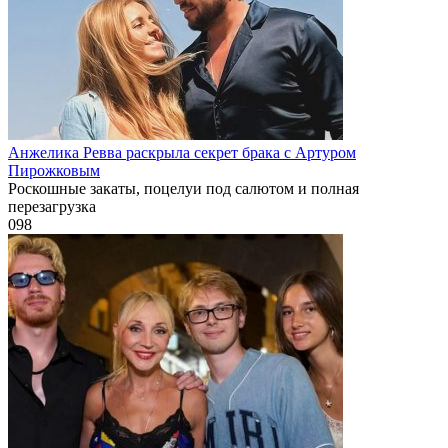
Анжелика Ревва раскрыла секрет брака с Артуром
Пирожковым
Роскошные закаты, поцелуи под салютом и полная
перезагрузка
0
98