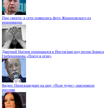
При смерти: в сети появились фото Жириновского из
реанимации
Дмитрий Нагиев попрощался в Инстаграм под песню Бориса
Гребенщикова «Поезд в огне»
Видео: Произошедшее на шоу «Поле чудес» ошеломило
россиян