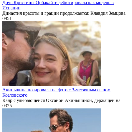
Дочь Кристины Орбакайте дебютировала как модель в
Испании
Династия красоты и грации продолжается: Клавдия Земцова
0
951
Акиньшина позировала на фото с 3-месячным сыном
Козловского
Кадр с улыбающейся Оксаной Акиньшиной, держащей на
0
325