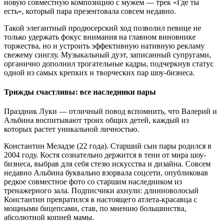
новую совместную композицию с мужем — трек «Где ты
есть», который пара презентовала совсем недавно.
Такой элегантный продюсерский ход позволил певице не
только удержать фокус внимания на главном виновнике
торжества, но и устроить эффективную нативную рекламу
свежему синглу. Музыкальный дуэт, записанный супругами,
органично дополнил трогательные кадры, подчеркнув статус
одной из самых крепких и творческих пар шоу-бизнеса.
Трижды счастливы: все наследники пары
Праздник Луки — отличный повод вспомнить, что Валерий и
Альбина воспитывают троих общих детей, каждый из
которых растет уникальной личностью.
Константин Меладзе (22 года). Старший сын пары родился в
2004 году. Костя сознательно держится в тени от мира шоу-
бизнеса, выбрав для себя стезю искусства и дизайна. Совсем
недавно Альбина буквально взорвала соцсети, опубликовав
редкое совместное фото со старшим наследником из
тренажерного зала. Подписчики ахнули: длинноволосый
Константин превратился в настоящего атлета-красавца с
мощными бицепсами, став, по мнению большинства,
абсолютной копией мамы.