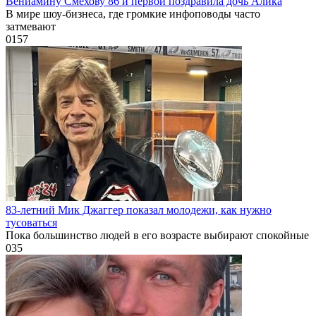
Вениамину Смехову 86 и первой поздравила дочь Алика
В мире шоу-бизнеса, где громкие инфоповоды часто
затмевают
0
157
83-летний Мик Джаггер показал молодежи, как нужно
тусоваться
Пока большинство людей в его возрасте выбирают спокойные
0
35