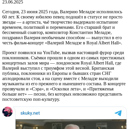
23.06.2025
Сегодня, 23 июня 2025 года, Валерию Меладзе исполнилось
60 лет. К своему юбилею певец подошёл в статусе не просто
звезды — а артиста, чьё творчество выдержало испытание
временем, политикой и переменами. Его старший брат и
бессменный соавтор, композитор Константин Меладзе,
поздравил Валерия необычным способом — выпустил в его
честь фильм-концерт «Валерий Меладзе в Royal Albert Hall».
Проект появился на YouTube, вызвав настоящий фурор среди
поклонников. Съёмки прошли в одном из самых престижных
концертных залов мира — лондонском Royal Albert Hall, где
Валерий выступил с триумфом этой весной. Британская
публика, поклонники из Европы и бывших стран СНГ
аплодировали стоя, а на сцену вместе с Меладзе выходили
музыканты из его прежнего и нынешнего состава. В концерте
прозвучали и «Сэра», и «Осколки лета», и «Притяженья
больше нет» — песни, без которых невозможно представить
постсоветскую поп-культуру.