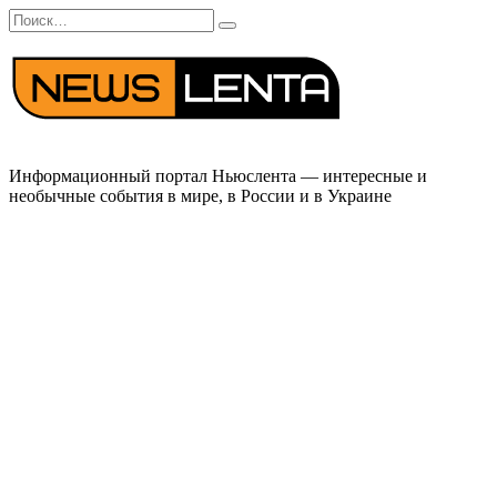
Перейти
Search
к
for:
содержанию
Информационный портал Ньюслента — интересные и
необычные события в мире, в России и в Украине