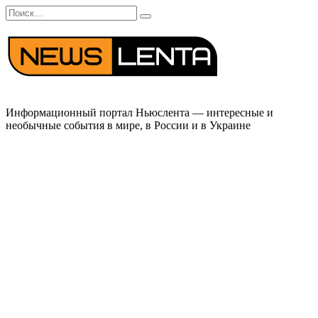
Перейти
Search
к
for:
содержанию
Информационный портал Ньюслента — интересные и
необычные события в мире, в России и в Украине