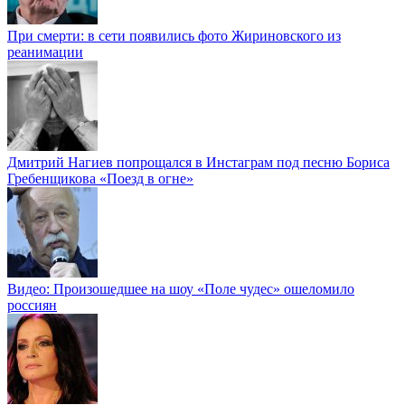
При смерти: в сети появились фото Жириновского из
реанимации
Дмитрий Нагиев попрощался в Инстаграм под песню Бориса
Гребенщикова «Поезд в огне»
Видео: Произошедшее на шоу «Поле чудес» ошеломило
россиян