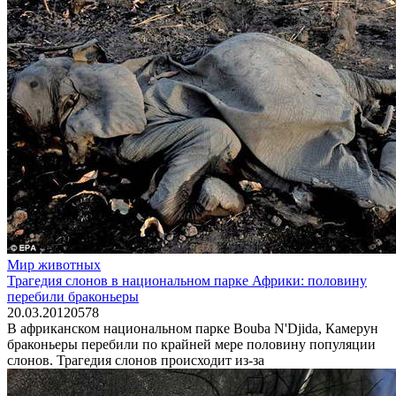
Мир животных
Трагедия слонов в национальном парке Африки: половину
перебили браконьеры
20.03.2012
0
578
В африканском национальном парке Bouba N'Djida, Камерун
браконьеры перебили по крайней мере половину популяции
слонов. Трагедия слонов происходит из-за