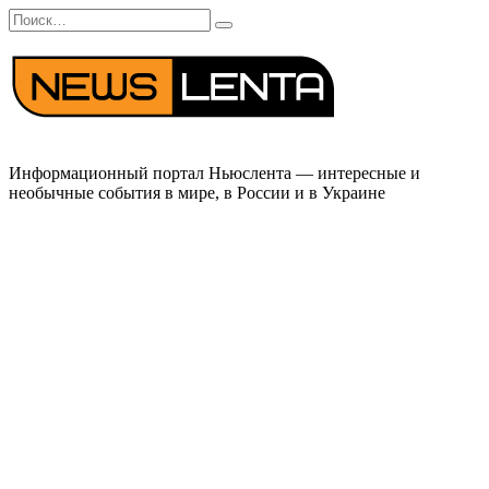
Перейти
Search
к
for:
содержанию
Информационный портал Ньюслента — интересные и
необычные события в мире, в России и в Украине