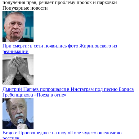
получения прав, решает проблему пробок и парковки
Популярные новости
При смерти: в сети появились фото Жириновского из
реанимации
Дмитрий Нагиев попрощался в Инстаграм под песню Бориса
Гребенщикова «Поезд в огне»
Видео: Произошедшее на шоу «Поле чудес» ошеломило
россиян