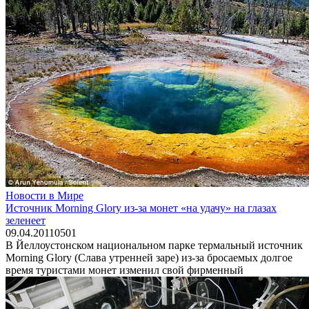
Новости в Мире
Источник Morning Glory из-за монет «на удачу» на глазах
зеленеет
09.04.2011
0
501
В Йеллоустонском национальном парке термальный источник
Morning Glory (Слава утренней заре) из-за бросаемых долгое
время туристами монет изменил свой фирменный