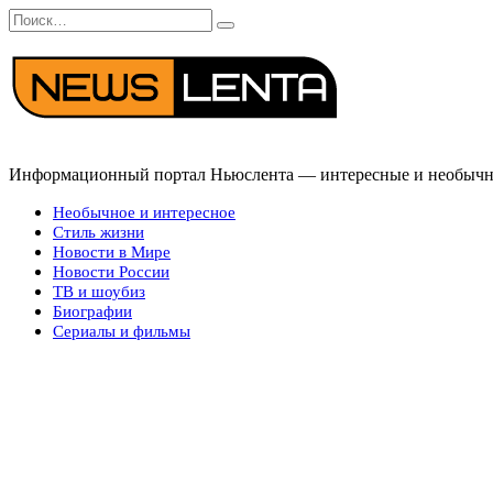
Перейти
Search
к
for:
содержанию
Информационный портал Ньюслента — интересные и необычные
Необычное и интересное
Стиль жизни
Новости в Мире
Новости России
ТВ и шоубиз
Биографии
Сериалы и фильмы