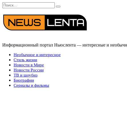
Перейти
Search
к
for:
содержанию
Информационный портал Ньюслента — интересные и необычные
Необычное и интересное
Стиль жизни
Новости в Мире
Новости России
ТВ и шоубиз
Биографии
Сериалы и фильмы