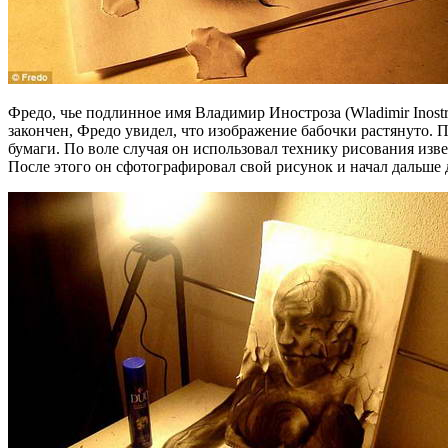
Фредо, чье подлинное имя Владимир Иностроза (Wladimir Inost
закончен, Фредо увидел, что изображение бабочки растянуто. П
бумаги. По воле случая он использовал технику рисования из
После этого он сфотографировал свой рисунок и начал дальше 