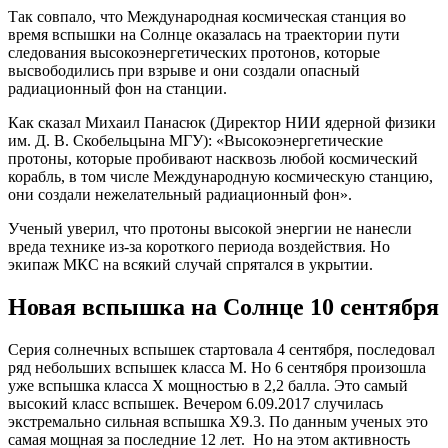
Так совпало, что Международная космическая станция во
время вспышки на Солнце оказалась на траектории пути
следования высокоэнергетических протонов, которые
высвободились при взрыве и они создали опасный
радиационный фон на станции.
Как сказал Михаил Панасюк (Директор НИИ ядерной физики
им. Д. В. Скобельцына МГУ): «Высокоэнергетические
протоны, которые пробивают насквозь любой космический
корабль, в том числе Международную космическую станцию,
они создали нежелательный радиационный фон».
Ученый уверил, что протоны высокой энергии не нанесли
вреда технике из-за короткого периода воздействия. Но
экипаж МКС на всякий случай спрятался в укрытии.
Новая вспышка на Солнце 10 сентября
Серия солнечных вспышек стартовала 4 сентября, последовал
ряд небольших вспышек класса М. Но 6 сентября произошла
уже вспышка класса X мощностью в 2,2 балла. Это самый
высокий класс вспышек. Вечером 6.09.2017 случилась
экстремально сильная вспышка X9.3. По данным ученых это
самая мощная за последние 12 лет. Но на этом активность