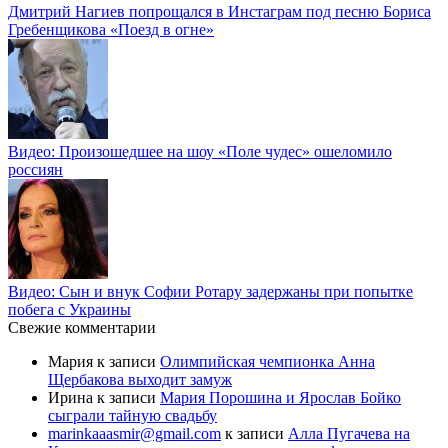
Дмитрий Нагиев попрощался в Инстаграм под песню Бориса
Гребенщикова «Поезд в огне»
Видео: Произошедшее на шоу «Поле чудес» ошеломило
россиян
Видео: Сын и внук Софии Ротару задержаны при попытке
побега с Украины
Свежие комментарии
Мария
к записи
Олимпийская чемпионка Анна
Щербакова выходит замуж
Ирина
к записи
Мария Порошина и Ярослав Бойко
сыграли тайную свадьбу
marinkaaasmir@gmail.com
к записи
Алла Пугачева на