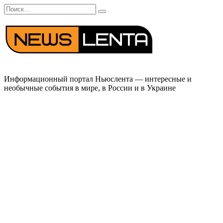
Перейти
Search
к
for:
содержанию
Информационный портал Ньюслента — интересные и
необычные события в мире, в России и в Украине