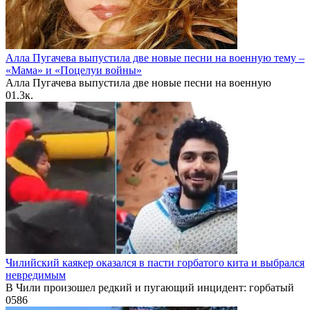
Алла Пугачева выпустила две новые песни на военную тему –
«Мама» и «Поцелуи войны»
Алла Пугачева выпустила две новые песни на военную
0
1.3к.
Чилийский каякер оказался в пасти горбатого кита и выбрался
невредимым
В Чили произошел редкий и пугающий инцидент: горбатый
0
586