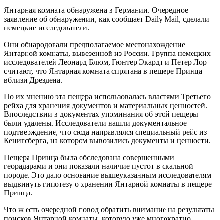
Янтарная комната обнаружена в Германии. Очередное
заявление об обнаружении, как сообщает Daily Mail, сделали
немецкие исследователи.
Они обнародовали предполагаемое местонахождение
Янтарной комнаты, вывезенной из России. Группа немецких
исследователей Леонард Блюм, Гюнтер Экардт и Петер Лор
считают, что Янтарная комната спрятана в пещере Принца
вблизи Дрездена.
По их мнению эта пещера использовалась властями Третьего
рейха для хранения документов и материальных ценностей.
Впоследствии в документах упоминания об этой пещеры
были удалены. Исследователи нашли документальное
подтверждение, что сюда направлялся специальный рейс из
Кенигсберга, на котором вывозились документы и ценности.
Пещера Принца была обследована совершенными
георадарами и они показали наличие пустот в скальной
породе. Это дало основание вышеуказанным исследователям
выдвинуть гипотезу о хранении Янтарной комнаты в пещере
Принца.
Что ж есть очередной повод обратить внимание на результаты
поисков Янтарной комнаты, которую уже многократно