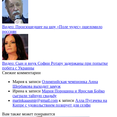
Видео: Произошедшее на шоу «Поле чудес» ошеломило
россиян
Видео: Сын и внук Софии Ротару задержаны при попытке
побега с Украины
Свежие комментарии
Мария
к записи
Олимпийская чемпионка Анна
Щербакова выходит замуж
Ирина
к записи
Мария Порошина и Ярослав Бойко
сыграли тайную свадьбу
marinkaaasmir@gmail.com
к записи
Алла Пугачева на
Кипре с удовольствием позирует для селфи
Вам также может понравится