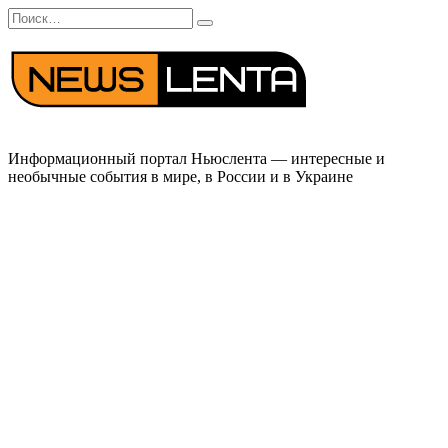
Перейти
Search
к
for:
содержанию
Информационный портал Ньюслента — интересные и
необычные события в мире, в России и в Украине