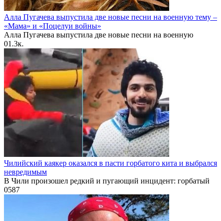
Алла Пугачева выпустила две новые песни на военную тему –
«Мама» и «Поцелуи войны»
Алла Пугачева выпустила две новые песни на военную
0
1.3к.
Чилийский каякер оказался в пасти горбатого кита и выбрался
невредимым
В Чили произошел редкий и пугающий инцидент: горбатый
0
587