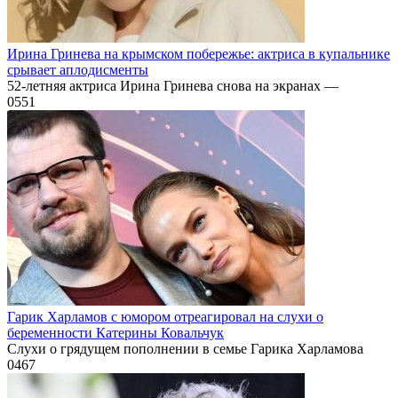
Ирина Гринева на крымском побережье: актриса в купальнике
срывает аплодисменты
52-летняя актриса Ирина Гринева снова на экранах —
0
551
Гарик Харламов с юмором отреагировал на слухи о
беременности Катерины Ковальчук
Слухи о грядущем пополнении в семье Гарика Харламова
0
467