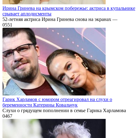
Ирина Гринева на крымском побережье: актриса в купальнике
срывает аплодисменты
52-летняя актриса Ирина Гринева снова на экранах —
0
551
Гарик Харламов с юмором отреагировал на слухи о
беременности Катерины Ковальчук
Слухи о грядущем пополнении в семье Гарика Харламова
0
467