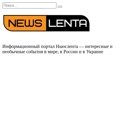
Перейти
Search
к
for:
содержанию
Информационный портал Ньюслента — интересные и
необычные события в мире, в России и в Украине