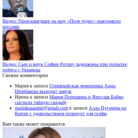
Видео: Произошедшее на шоу «Поле чудес» ошеломило
россиян
Видео: Сын и внук Софии Ротару задержаны при попытке
побега с Украины
Свежие комментарии
Мария
к записи
Олимпийская чемпионка Анна
Щербакова выходит замуж
Ирина
к записи
Мария Порошина и Ярослав Бойко
сыграли тайную свадьбу
marinkaaasmir@gmail.com
к записи
Алла Пугачева на
Кипре с удовольствием позирует для селфи
Вам также может понравится