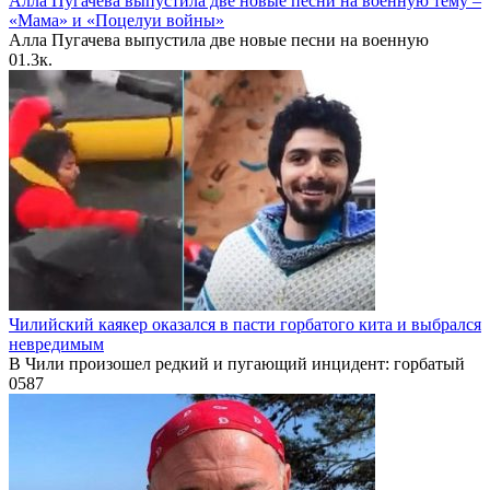
Алла Пугачева выпустила две новые песни на военную тему –
«Мама» и «Поцелуи войны»
Алла Пугачева выпустила две новые песни на военную
0
1.3к.
Чилийский каякер оказался в пасти горбатого кита и выбрался
невредимым
В Чили произошел редкий и пугающий инцидент: горбатый
0
587