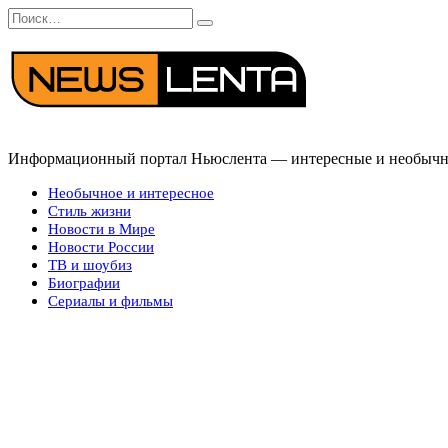
Перейти
Search
к
for:
содержанию
Информационный портал Ньюслента — интересные и необычные
Необычное и интересное
Стиль жизни
Новости в Мире
Новости России
ТВ и шоубиз
Биографии
Сериалы и фильмы