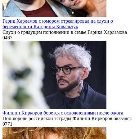
Гарик Харламов с юмором отреагировал на слухи о
беременности Катерины Ковальчук
Слухи о грядущем пополнении в семье Гарика Харламова
0
467
Филипп Киркоров борется с осложнениями после ожога
Поп-король российской эстрады Филипп Киркоров оказался
0
771