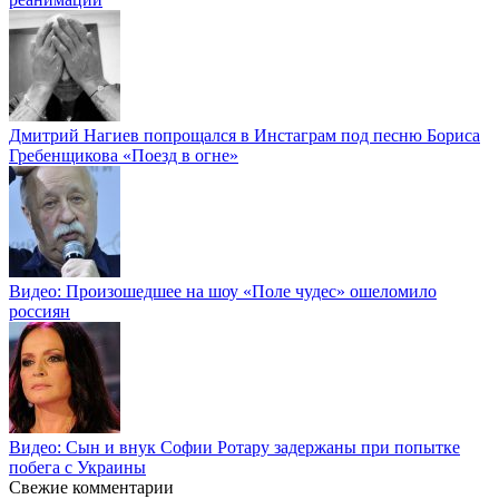
Дмитрий Нагиев попрощался в Инстаграм под песню Бориса
Гребенщикова «Поезд в огне»
Видео: Произошедшее на шоу «Поле чудес» ошеломило
россиян
Видео: Сын и внук Софии Ротару задержаны при попытке
побега с Украины
Свежие комментарии