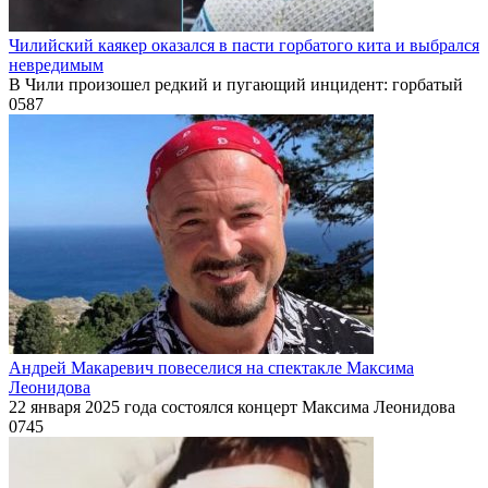
Чилийский каякер оказался в пасти горбатого кита и выбрался
невредимым
В Чили произошел редкий и пугающий инцидент: горбатый
0
587
Андрей Макаревич повеселися на спектакле Максима
Леонидова
22 января 2025 года состоялся концерт Максима Леонидова
0
745