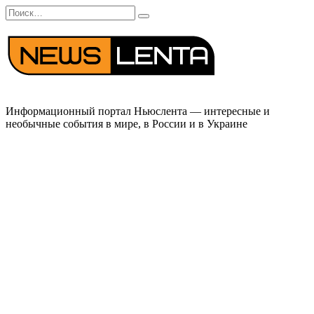
Перейти
Search
к
for:
содержанию
Информационный портал Ньюслента — интересные и
необычные события в мире, в России и в Украине