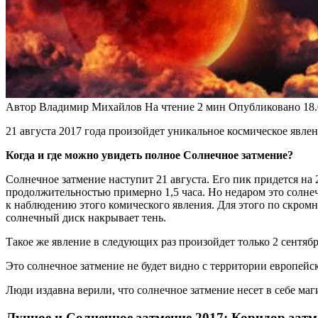
Автор
Владимир Михайлов
На чтение
2 мин
Опубликовано
18
21 августа 2017 года произойдет уникальное космическое явле
Когда и где можно увидеть полное Солнечное затмение?
Солнечное затмение наступит 21 августа. Его пик придется на
продолжительностью примерно 1,5 часа. Но недаром это солне
к наблюдению этого комического явления. Для этого по скром
солнечный диск накрывает тень.
Такое же явление в следующих раз произойдет только 2 сентябр
Это солнечное затмение не будет видно с территории европейс
Люди издавна верили, что солнечное затмение несет в себе маг
Лунное и Солнечное затмение 2017: Коридор затм