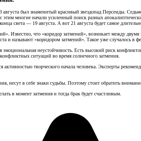
 13 августа был знаменитый красивый звездопад Персеиды. Седь
 с этим многие начали усиленный поиск разных апокалиптическ
 конца света — 19 августа. А вот 21 августа будет самое длитель
ий». Известно, что «коридор затмений», возникает между двумя
густа и называют «коридором затмений». Такое уже случалось в фе
ся эмоциональная неустойчивость. Есть высокий риск конфликт
 конфликтных ситуаций во время солнечного затмения.
ся активностью творческого начала человека. Эксперты рекомен
ния, несут в себе знаки судьбы. Поэтому стоит обратить внимани
елать в момент затмения и тогда брак будет счастливым.