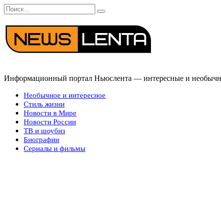
Перейти
Search
к
for:
содержанию
Информационный портал Ньюслента — интересные и необычные
Необычное и интересное
Стиль жизни
Новости в Мире
Новости России
ТВ и шоубиз
Биографии
Сериалы и фильмы