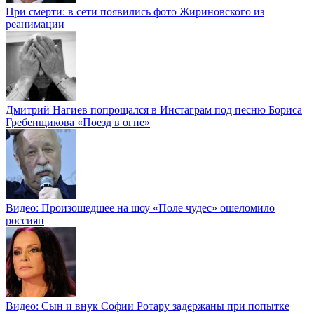
При смерти: в сети появились фото Жириновского из
реанимации
Дмитрий Нагиев попрощался в Инстаграм под песню Бориса
Гребенщикова «Поезд в огне»
Видео: Произошедшее на шоу «Поле чудес» ошеломило
россиян
Видео: Сын и внук Софии Ротару задержаны при попытке