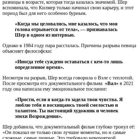
разницы в возрасте, которая тогда казалась значимой. Шер
вспоминала, что Килмер только начинал свою карьеру, и этот
период был для него особенно бурным.
«Когда мы целовались, мне казалось, что моя
голова отрывается от тела», — признавалась
Шер в одном из интервью.
Однако в 1984 году пара рассталась. Причины разрыва певица
объясняет философски:
«Иногда тебе суждено оставаться с кем-то лишь
определенное время».
Несмотря на разрыв, Шер всегда говорила о Вэле с теплотой.
После просмотра его документального фильма
«Вал»
в 2021
году она написала ему эмоциональное послание:
«Прости, если я когда-то задела твои чувства. Я
люблю тебя и восхищаюсь твоей смелостью и
талантом. Ты настоящий художник и человек
эпохи Возрождения».
Шер добавила, что документальный фильм глубоко тронул её:
«Он показал не только свои лучшие моменты, но и самые
сложные, самые личные. Это требовало невероятной