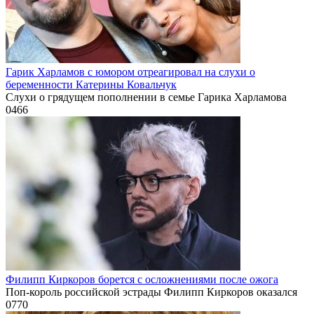
Гарик Харламов с юмором отреагировал на слухи о
беременности Катерины Ковальчук
Слухи о грядущем пополнении в семье Гарика Харламова
0
466
Филипп Киркоров борется с осложнениями после ожога
Поп-король российской эстрады Филипп Киркоров оказался
0
770