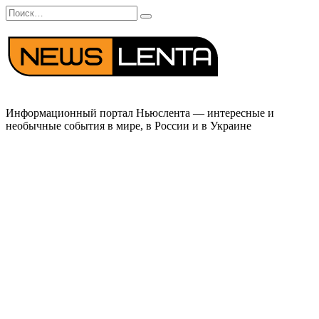
Перейти
Search
к
for:
содержанию
Информационный портал Ньюслента — интересные и
необычные события в мире, в России и в Украине