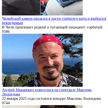
Чилийский каякер оказался в пасти горбатого кита и выбрался
невредимым
В Чили произошел редкий и пугающий инцидент: горбатый
0
586
Андрей Макаревич повеселися на спектакле Максима
Леонидова
22 января 2025 года состоялся концерт Максима Леонидова
0
744