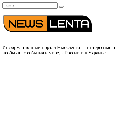
Перейти
Search
к
for:
содержанию
Информационный портал Ньюслента — интересные и
необычные события в мире, в России и в Украине