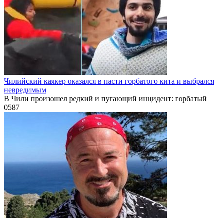
Чилийский каякер оказался в пасти горбатого кита и выбрался
невредимым
В Чили произошел редкий и пугающий инцидент: горбатый
0
587