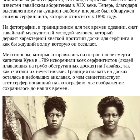
известен гавайским аборигенам в XIX веке. Теперь, благодаря
выставленному на аукцион альбому, впервые был обнаружен
снимок серфингиста, который относится к 1890 году.
На фотографии, в традиционном для тех времен одеянии, снят
гавайский мускулистый молодой человек, который
держит характерной хваткой прототип доски для серфинга и
как бы ждущий волну, которую он оседлает.
Миссионеры, которые отправились на остров после смерти
капитана Кука в 1789 искоренили всех серфингистов (людей
плавающих на грубо обструганных досках) на Гавайях, так
как считали их нечестивыми. Традиция плавать на досках
осталась в небольших анклавах, о чем свидетельствует
этот серфер попавший на фотографию, чье изображение
сохранилось до наших времен.