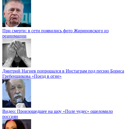
При смерти: в сети появились фото Жириновского из
реанимации
Дмитрий Нагиев попрощался в Инстаграм под песню Бориса
Гребенщикова «Поезд в огне»
Видео: Произошедшее на шоу «Поле чудес» ошеломило
россиян