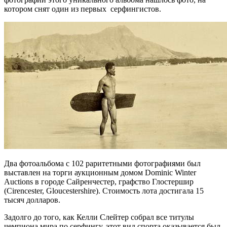
котором снят один из первых серфингистов.
Два фотоальбома с 102 раритетными фотографиями был
выставлен на торги аукционным домом Dominic Winter
Auctions в городе Сайренчестер, графство Глостершир
(Cirencester, Gloucestershire). Стоимость лота достигала 15
тысяч долларов.
Задолго до того, как Келли Слейтер собрал все титулы
чемпиона мира по серфингу, этот вид спорта оказывается был