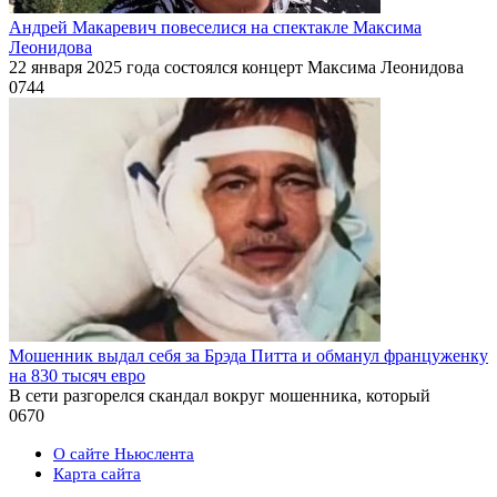
Андрей Макаревич повеселися на спектакле Максима
Леонидова
22 января 2025 года состоялся концерт Максима Леонидова
0
744
Мошенник выдал себя за Брэда Питта и обманул француженку
на 830 тысяч евро
В сети разгорелся скандал вокруг мошенника, который
0
670
О сайте Ньюслента
Карта сайта