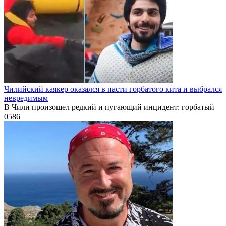
Чилийский каякер оказался в пасти горбатого кита и выбрался
невредимым
В Чили произошел редкий и пугающий инцидент: горбатый
0
586