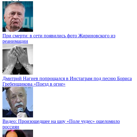
При смерти: в сети появились фото Жириновского из
реанимации
Дмитрий Нагиев попрощался в Инстаграм под песню Бориса
Гребенщикова «Поезд в огне»
Видео: Произошедшее на шоу «Поле чудес» ошеломило
россиян