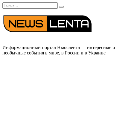
Перейти
Search
к
for:
содержанию
Информационный портал Ньюслента — интересные и
необычные события в мире, в России и в Украине