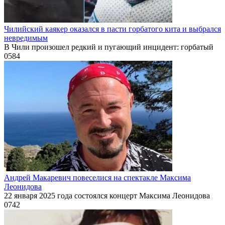
Чилийский каякер оказался в пасти горбатого кита и выбрался
невредимым
В Чили произошел редкий и пугающий инцидент: горбатый
0
584
Андрей Макаревич повеселися на спектакле Максима
Леонидова
22 января 2025 года состоялся концерт Максима Леонидова
0
742