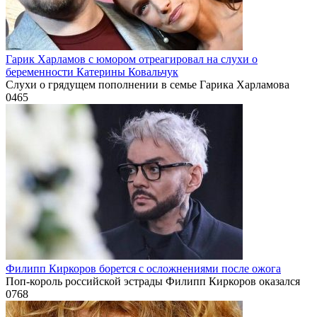
Гарик Харламов с юмором отреагировал на слухи о
беременности Катерины Ковальчук
Слухи о грядущем пополнении в семье Гарика Харламова
0
465
Филипп Киркоров борется с осложнениями после ожога
Поп-король российской эстрады Филипп Киркоров оказался
0
768