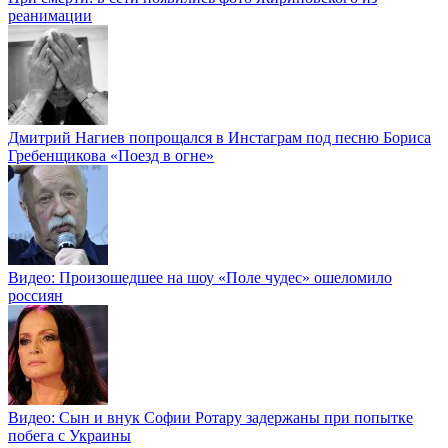
реанимации
Дмитрий Нагиев попрощался в Инстаграм под песню Бориса
Гребенщикова «Поезд в огне»
Видео: Произошедшее на шоу «Поле чудес» ошеломило
россиян
Видео: Сын и внук Софии Ротару задержаны при попытке
побега с Украины