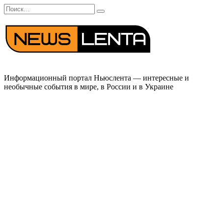
Перейти
Search
к
for:
содержанию
Информационный портал Ньюслента — интересные и
необычные события в мире, в России и в Украине