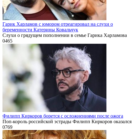
Гарик Харламов с юмором отреагировал на слухи о
беременности Катерины Ковальчук
Слухи о грядущем пополнении в семье Гарика Харламова
0
465
Филипп Киркоров борется с осложнениями после ожога
Поп-король российской эстрады Филипп Киркоров оказался
0
769