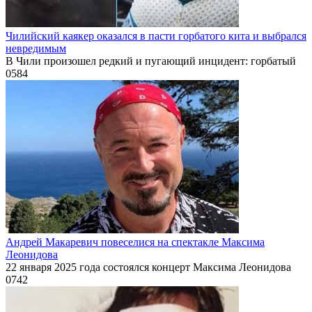
Чилийский каякер оказался в пасти горбатого кита и выбрался
невредимым
В Чили произошел редкий и пугающий инцидент: горбатый
0
584
Андрей Макаревич повеселися на спектакле Максима
Леонидова
22 января 2025 года состоялся концерт Максима Леонидова
0
742