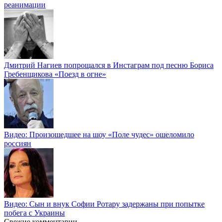
реанимации
Дмитрий Нагиев попрощался в Инстаграм под песню Бориса
Гребенщикова «Поезд в огне»
Видео: Произошедшее на шоу «Поле чудес» ошеломило
россиян
Видео: Сын и внук Софии Ротару задержаны при попытке
побега с Украины
Свежие комментарии