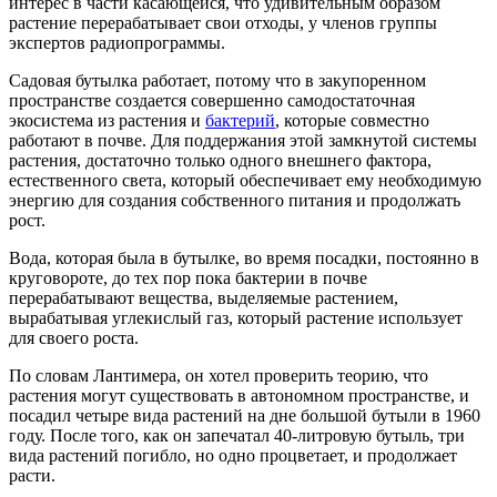
интерес в части касающейся, что удивительным образом
растение перерабатывает свои отходы, у членов группы
экспертов радиопрограммы.
Садовая бутылка работает, потому что в закупоренном
пространстве создается совершенно самодостаточная
экосистема из растения и
бактерий
, которые совместно
работают в почве. Для поддержания этой замкнутой системы
растения, достаточно только одного внешнего фактора,
естественного света, который обеспечивает ему необходимую
энергию для создания собственного питания и продолжать
рост.
Вода, которая была в бутылке, во время посадки, постоянно в
круговороте, до тех пор пока бактерии в почве
перерабатывают вещества, выделяемые растением,
вырабатывая углекислый газ, который растение использует
для своего роста.
По словам Лантимера, он хотел проверить теорию, что
растения могут существовать в автономном пространстве, и
посадил четыре вида растений на дне большой бутыли в 1960
году. После того, как он запечатал 40-литровую бутыль, три
вида растений погибло, но одно процветает, и продолжает
расти.