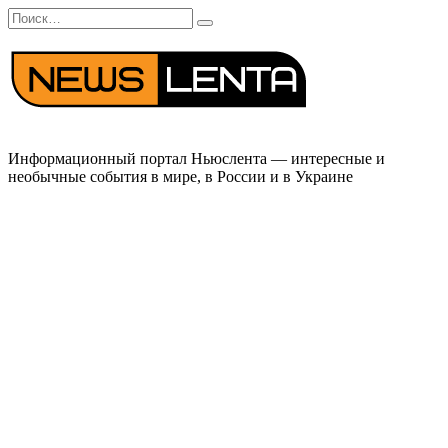
Перейти
Search
к
for:
содержанию
Информационный портал Ньюслента — интересные и
необычные события в мире, в России и в Украине