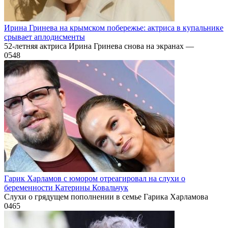
Ирина Гринева на крымском побережье: актриса в купальнике
срывает аплодисменты
52-летняя актриса Ирина Гринева снова на экранах —
0
548
Гарик Харламов с юмором отреагировал на слухи о
беременности Катерины Ковальчук
Слухи о грядущем пополнении в семье Гарика Харламова
0
465