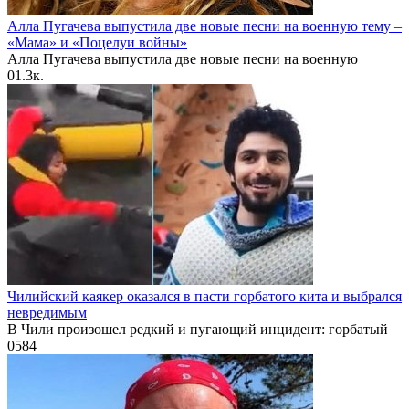
Алла Пугачева выпустила две новые песни на военную тему –
«Мама» и «Поцелуи войны»
Алла Пугачева выпустила две новые песни на военную
0
1.3к.
Чилийский каякер оказался в пасти горбатого кита и выбрался
невредимым
В Чили произошел редкий и пугающий инцидент: горбатый
0
584