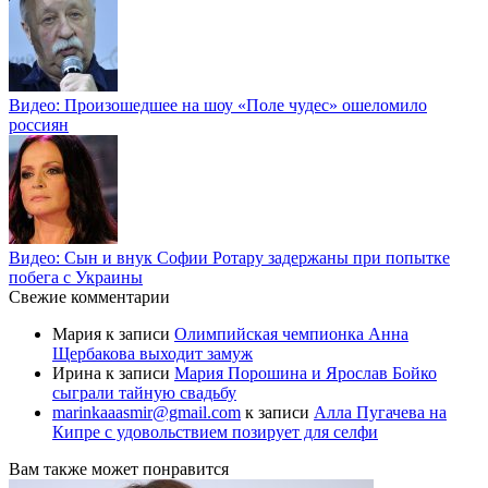
Видео: Произошедшее на шоу «Поле чудес» ошеломило
россиян
Видео: Сын и внук Софии Ротару задержаны при попытке
побега с Украины
Свежие комментарии
Мария
к записи
Олимпийская чемпионка Анна
Щербакова выходит замуж
Ирина
к записи
Мария Порошина и Ярослав Бойко
сыграли тайную свадьбу
marinkaaasmir@gmail.com
к записи
Алла Пугачева на
Кипре с удовольствием позирует для селфи
Вам также может понравится