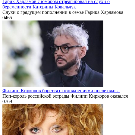
Гарик Харламов с юмором отреагировал на слухи о
беременности Катерины Ковальчук
Слухи о грядущем пополнении в семье Гарика Харламова
0
465
Филипп Киркоров борется с осложнениями после ожога
Поп-король российской эстрады Филипп Киркоров оказался
0
769