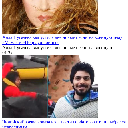
Алла Пугачева выпустила две новые песни на военную тему –
«Мама» и «Поцелуи войны»
Алла Пугачева выпустила две новые песни на военную
0
1.3к.
Чилийский каякер оказался в пасти горбатого кита и выбрался
невредимым