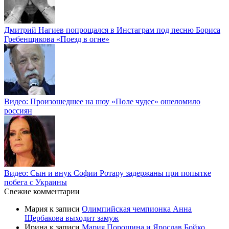
Дмитрий Нагиев попрощался в Инстаграм под песню Бориса
Гребенщикова «Поезд в огне»
Видео: Произошедшее на шоу «Поле чудес» ошеломило
россиян
Видео: Сын и внук Софии Ротару задержаны при попытке
побега с Украины
Свежие комментарии
Мария
к записи
Олимпийская чемпионка Анна
Щербакова выходит замуж
Ирина
к записи
Мария Порошина и Ярослав Бойко