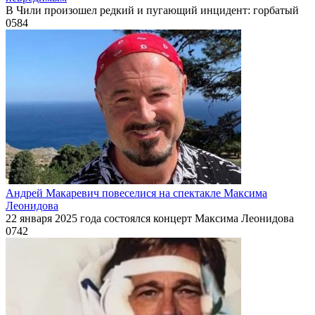
В Чили произошел редкий и пугающий инцидент: горбатый
0
584
Андрей Макаревич повеселися на спектакле Максима
Леонидова
22 января 2025 года состоялся концерт Максима Леонидова
0
742