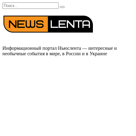
Перейти
Search
к
for:
содержанию
Информационный портал Ньюслента — интересные и
необычные события в мире, в России и в Украине