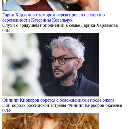
Гарик Харламов с юмором отреагировал на слухи о
беременности Катерины Ковальчук
Слухи о грядущем пополнении в семье Гарика Харламова
0
465
Филипп Киркоров борется с осложнениями после ожога
Поп-король российской эстрады Филипп Киркоров оказался
0
768