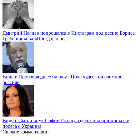
Дмитрий Нагиев попрощался в Инстаграм под песню Бориса
Гребенщикова «Поезд в огне»
Видео: Произошедшее на шоу «Поле чудес» ошеломило
россиян
Видео: Сын и внук Софии Ротару задержаны при попытке
побега с Украины
Свежие комментарии