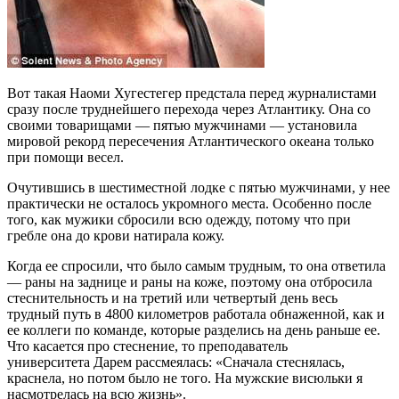
Вот такая Наоми Хугестегер предстала перед журналистами
сразу после труднейшего перехода через Атлантику. Она со
своими товарищами — пятью мужчинами — установила
мировой рекорд пересечения Атлантического океана только
при помощи весел.
Очутившись в шестиместной лодке с пятью мужчинами, у нее
практически не осталось укромного места. Особенно после
того, как мужики сбросили всю одежду, потому что при
гребле она до крови натирала кожу.
Когда ее спросили, что было самым трудным, то она ответила
— раны на заднице и раны на коже, поэтому она отбросила
стеснительность и на третий или четвертый день весь
трудный путь в 4800 километров работала обнаженной, как и
ее коллеги по команде, которые разделись на день раньше ее.
Что касается про стеснение, то преподаватель
университета Дарем рассмеялась: «Сначала стеснялась,
краснела, но потом было не того. На мужские висюльки я
насмотрелась на всю жизнь».