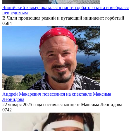
Чилийский каякер оказался в пасти горбатого кита и выбрался
невредимым
В Чили произошел редкий и пугающий инцидент: горбатый
0
584
Андрей Макаревич повеселися на спектакле Максима
Леонидова
22 января 2025 года состоялся концерт Максима Леонидова
0
742