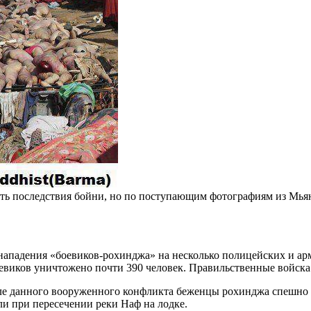
ить последствия бойни, но по поступающим фотографиям из Мьян
нападения «боевиков-рохинджа» на несколько полицейских и ар
оевиков уничтожено почти 390 человек. Правильственные войска
ле данного вооруженного конфликта беженцы рохинджа спешно э
ли при пересечении реки Наф на лодке.