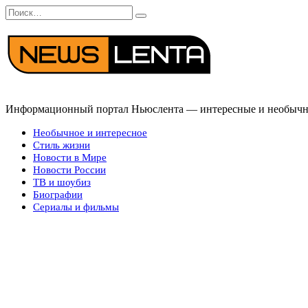
Перейти
Search
к
for:
содержанию
Информационный портал Ньюслента — интересные и необычные
Необычное и интересное
Стиль жизни
Новости в Мире
Новости России
ТВ и шоубиз
Биографии
Сериалы и фильмы